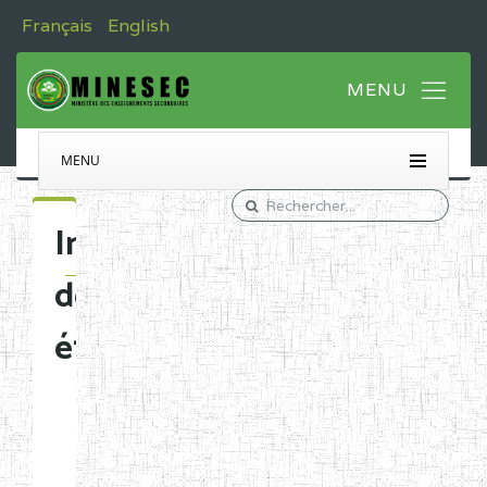
Français
English
MENU
Immatriculation
des
établissements
Etablissements