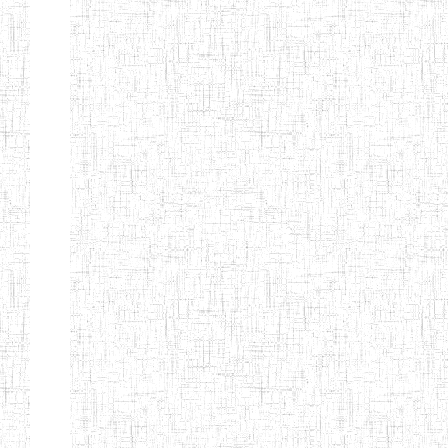
d'enseignement
normal
ENI
Chercher:
Effacer les filtres
Denomination
Type