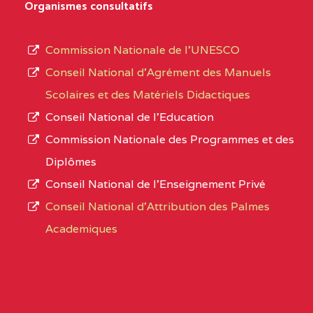
Organismes consultatifs
type
OUEST
SCHOOL BP :
d’enseignement
Commission Nationale de l’UNESCO
BAPTIST COMPREHENSIVE COLLEGE ( BCHS
autorisé
Conseil National d’Agrément des Manuels
BAMENDA
(1)
et
Scolaires et des Matériels Didactiques
le
NORD-
BAPTIST
3JJ
Conseil National de l’Education
numéro
OUEST
COMPREHENSIVE
Commission Nationale des Programmes et des
d’immatriculation.
COLLEGE ( BCHS ) BP :01
Diplômes
BAMENDA
Conseil National de l’Enseignement Privé
L’offre
Conseil National d'Attribution des Palmes
d’éducation
BAPTIST COMPREHENSIVE COLLEGE BUEA
Academiques
de
SUD-OUEST
BAPTIST
6CC
l’Enseignement
COMPREHENSIVE
Secondaire
COLLEGE BUEA BP :
Général