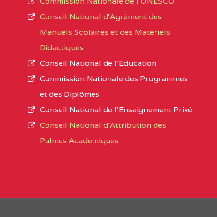
Commission Nationale de l’UNESCO
Noms
Conseil National d’Agrément des
L’offre d’éducation de
l’Enseignement Secon
Localité
Manuels Scolaires et des Matériels
d’immatriculation du mois de septembre 2020
Didactiques
suit :
Conseil National de l’Education
Région
Noms
1950 établissements publics
fonctionnels
Commission Nationale des Programmes
895 CES dont 86 Bilingues
et des Diplômes
AGES COMPREHENSIVE BILINGUAL HIG
1055 Lycées dont 351 Bilingues
Conseil National de l’Enseignement Privé
72 établissements avec section bilingue 
SUD-OUEST
AGES COMPREHENSIVE BIL
Conseil National d'Attribution des
SCHOOL BP :495 KUMBA
Palmes Academiques
1358 établissements privés
, soit :
AKONGNE COMPREHENSIVE COLLEGE (A
994 établissements privés laïcs
190 établissements privés catholiques
NORD-
AKONGNE COMPREHENSIVE
88 établissements privés protestants
OUEST
:2165 bafut
44 établissements privés islamiques.