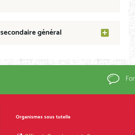
secondaire général
ESEC/CAB du 21 mars 2011 portant ouverture
s d’Enseignement Secondaire et Normal (RNE),
Fo
s régulièrement immatriculés et inscrits au
rtées à la connaissance du grand public.
épartement et Arrondissement ; suivent les
sformation et d’ouverture, le nom du fondateur
Organismes sous tutelle
t, le sous-système, le type d’enseignement