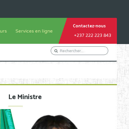
Contactez-nous
urs
Services en ligne
+237 222 223 843
tème francophone
Orientation Conseil
tème anglophone
Gestion du Personnel
Gestion du matricule des
élèves
les
Demande d'actes certificatifs
Le Ministre
Demande de subvention
Acceder au Mail pro