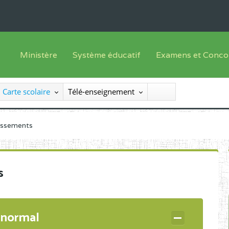
Ministère
Système éducatif
Examens et Conco
Sous sys
Le Ministre
Offre de formation
Inscriptions
Carte scolaire
Télé-enseignement
Sous sys
Le SEESEN
Progammes d'études
Liste des candidats
Inspection Générale des Services
Manuels scolaires
Résultats
lissements
Inspection Générale des Enseignements
Diplômes disponib
Administration Centrale
s
Services Déconcentrés
Organigramme
 normal