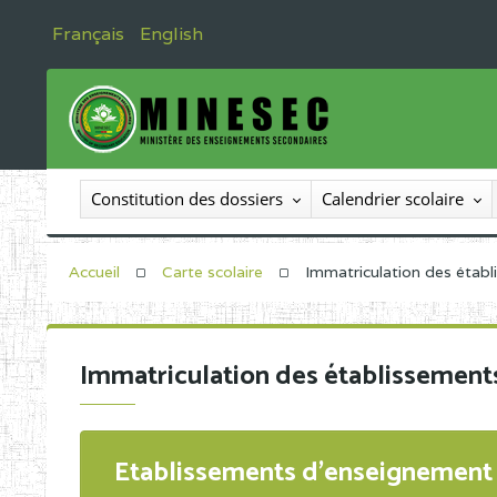
Français
English
Constitution des dossiers
Calendrier scolaire
Accueil
Carte scolaire
Immatriculation des étab
Immatriculation des établissement
Etablissements d'enseignement