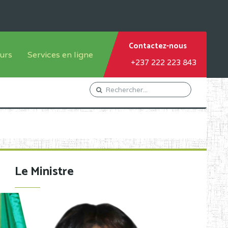
Contactez-nous
urs
Services en ligne
+237 222 223 843
tème francophone
Orientation Conseil
tème anglophone
Gestion du Personnel
Gestion du matricule des
élèves
les
Demande d'actes certificatifs
Le Ministre
Demande de subvention
Acceder au Mail pro