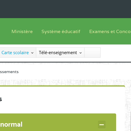
Ministère
Système éducatif
Examens et Conco
Sous sys
Le Ministre
Offre de formation
Inscriptions
Carte scolaire
Télé-enseignement
Sous sys
Le SEESEN
Progammes d'études
Liste des candidats
Inspection Générale des Services
Manuels scolaires
Résultats
lissements
Inspection Générale des Enseignements
Diplômes disponib
Administration Centrale
s
Services Déconcentrés
Organigramme
 normal