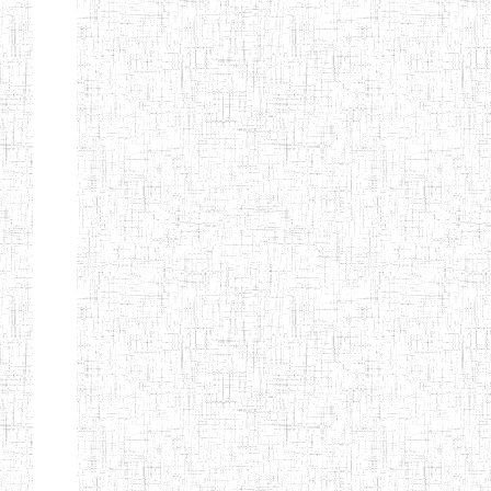
Etablissements
d'enseignement
secondaire
technique
et
professionnel
ESTP
Etablissements
d'enseignement