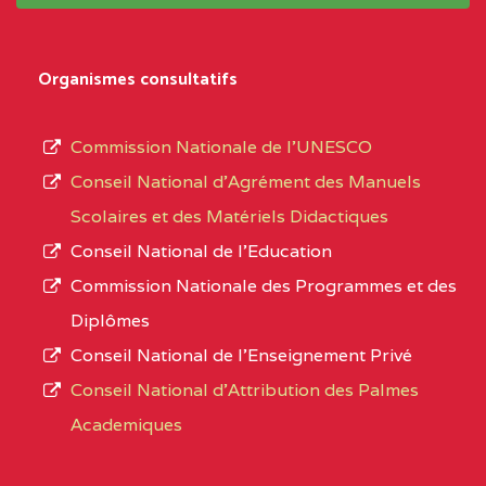
système,
EXTREME-
LYCEE TECHNIQUE DE
0CL
le
Organismes consultatifs
NORD
MERI
type
d’enseignement
0CM1TEFD100504110
(1)
Commission Nationale de l’UNESCO
autorisé
Conseil National d’Agrément des Manuels
EXTREME-
CETIC DE LOULOU
0CM
et
Scolaires et des Matériels Didactiques
NORD
le
Conseil National de l’Education
numéro
0CN1TEFD101094115
(1)
Commission Nationale des Programmes et des
d’immatriculation.
Diplômes
EXTREME-
CETIC DE PETTE
0CN
Conseil National de l’Enseignement Privé
L’offre
NORD
Conseil National d'Attribution des Palmes
d’éducation
0EI1TEFD100495110
(1)
Academiques
de
l’Enseignement
EXTREME-
CETIC DE GOULFEY
0EI