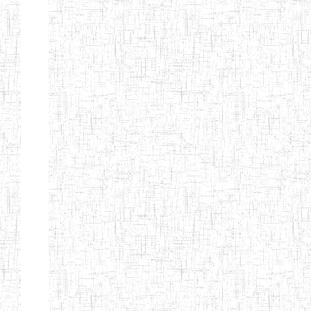
d'enseignement
normal
ENI
Chercher:
Effacer les filtres
Denomination
Type