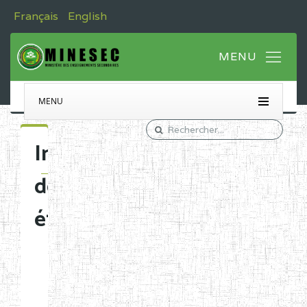
Français
English
MENU
Immatriculation
des
établissements
Etablissements