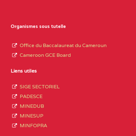
Secondaire
NORD
Général
0EK1TEFD110526096
(1)
au
Organismes sous tutelle
terme
EXTREME-
LYCEE TECHNIQUE DE
0EK
des
Office du Baccalaureat du Cameroun
NORD
KOUSSERI
opérations
Cameroon GCE Board
d’immatriculation
0EL1TEFD100503113
(1)
du
Liens utiles
EXTREME-
CETIC DE LOGONE
0EL
mois
NORD
BIRNI
SIGE SECTORIEL
de
PADESCE
septembre
0EM1TEFD100507113
(1)
MINEDUB
2020
MINESUP
EXTREME-
CETIC DE MAKARY
0EM
compte
MINFOPRA
NORD
3408