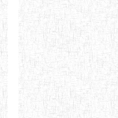
Etablissements
d'enseignement
secondaire
technique
et
professionnel
ESTP
Etablissements
d'enseignement