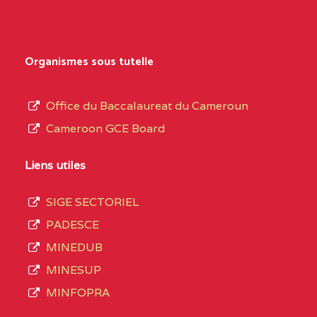
Secondaire
NORD
Général
0EK1TEFD110526096
(1)
au
Organismes sous tutelle
terme
EXTREME-
LYCEE TECHNIQUE DE
0EK
des
Office du Baccalaureat du Cameroun
NORD
KOUSSERI
opérations
Cameroon GCE Board
d’immatriculation
0EL1TEFD100503113
(1)
du
Liens utiles
EXTREME-
CETIC DE LOGONE
0EL
mois
NORD
BIRNI
SIGE SECTORIEL
de
PADESCE
septembre
0EM1TEFD100507113
(1)
MINEDUB
2020
MINESUP
EXTREME-
CETIC DE MAKARY
0EM
compte
MINFOPRA
NORD
3408