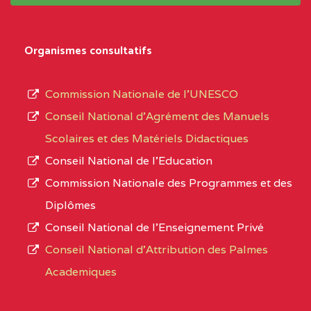
système,
EXTREME-
LYCEE TECHNIQUE DE
0CL
le
Organismes consultatifs
NORD
MERI
type
d’enseignement
0CM1TEFD100504110
(1)
Commission Nationale de l’UNESCO
autorisé
Conseil National d’Agrément des Manuels
EXTREME-
CETIC DE LOULOU
0CM
et
Scolaires et des Matériels Didactiques
NORD
le
Conseil National de l’Education
numéro
0CN1TEFD101094115
(1)
Commission Nationale des Programmes et des
d’immatriculation.
Diplômes
EXTREME-
CETIC DE PETTE
0CN
Conseil National de l’Enseignement Privé
L’offre
NORD
Conseil National d'Attribution des Palmes
d’éducation
0EI1TEFD100495110
(1)
Academiques
de
l’Enseignement
EXTREME-
CETIC DE GOULFEY
0EI