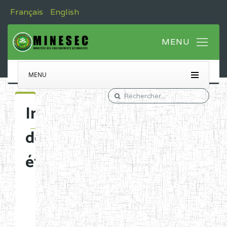
Français
English
MENU
Immatriculation
des
établissements
Etablissements