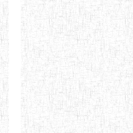
d'enseignement
normal
ENI
Chercher:
Effacer les filtres
Denomination
Type