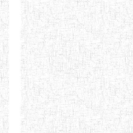
EDUCATION
ENIEG PRIVEE
20/08/2015
ENIEG
Privé
MERE
THERESA
ENIEG COSBIE
28/08/2009
ENIEG
Privé
ENIEG STAR
28/12/2007
ENIEG
Privé
ENIEG MEVEC
02/07/2012
ENIEG
Privé
Page 2 sur 13 Total: 307
Afficher
Début
Préc.
1
2
3
4
5
6