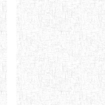
BILINGUE
INCLUSIVE
LOUIS
BRAILLE DU
CJARC
ENIEG LA
28/12/2007
ENIEG
Privé
PENSEE
ENIEG PRIVEE
28/08/2009
ENIEG
Privé
AIME-CESAIRE
ENIEG
03/06/2014
ENIEG
Privé
SIANTOU
ENIEG LA
26/05/2014
ENIEG
Privé