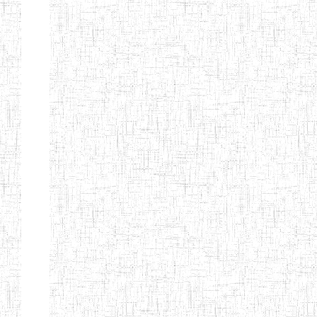
ENIEG
10/07/2000
ENIEG
Privé
BILINGUE
MATSIAZE
ENPIEG
20/08/2015
ENIEG
Privé
BILINGUE
SENTTI-IBES
ENIEG PRIVEE
06/06/2016
ENIEG
Privé
BILINGUE LES
ROSSIGNOLS
MAJORS
ENI PRIVEE
22/09/2000
ENIEG
Privé
LAIQUE