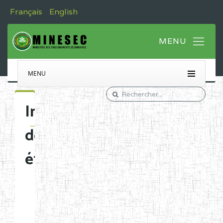
Français
English
MENU
Immatriculation
des
établissements
Etablissements