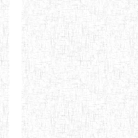
FIERTE
ENIEG TAGA
02/09/2014
ENIEG
Privé
ENIET
04/02/2014
ENIET
Privé
SIANTOU
ENIEG PRIVEE
28/08/2009
ENIEG
Privé
GOLDEN
ENIEG
28/12/2007
ENIEG
Privé
BILINGUE LE
GRAND
ENIEG
15/04/2014
ENIEG
Privé
BILINGUE
VIVA