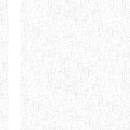
Suivant
Fin
Etablissements
d'enseignement
secondaire
technique
et
professionnel
ESTP
Etablissements