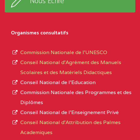
Nous Ecrire
sous-
0CL1TEFD110519109
(1)
système,
EXTREME-
LYCEE TECHNIQUE DE
0CL
le
Organismes consultatifs
NORD
MERI
type
d’enseignement
0CM1TEFD100504110
(1)
Commission Nationale de l’UNESCO
autorisé
Conseil National d’Agrément des Manuels
EXTREME-
CETIC DE LOULOU
0CM
et
Scolaires et des Matériels Didactiques
NORD
le
Conseil National de l’Education
numéro
0CN1TEFD101094115
(1)
Commission Nationale des Programmes et des
d’immatriculation.
Diplômes
EXTREME-
CETIC DE PETTE
0CN
Conseil National de l’Enseignement Privé
L’offre
NORD
Conseil National d'Attribution des Palmes
d’éducation
0EI1TEFD100495110
(1)
Academiques
de