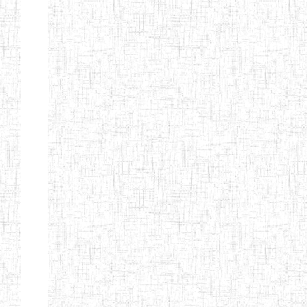
ENIEG BERYLA
06/06/2014
ENIEG
Privé
ENIEG
28/08/2009
ENIEG
Privé
L'EXCELLENCE
ENIEG DES
10/07/2001
ENIEG
Privé
NATIONS
ENIET PAUL
23/07/2014
ENIET
Privé
MOMO
ENIEG PRIVEE
10/07/2008
ENIEG
Privé
TCHEB'S
ENIEG PRIVEE
12/07/2019
ENIEG
Privé