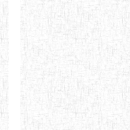
d'enseignement
normal
ENI
Chercher:
Effacer les filtres
Denomination
Type