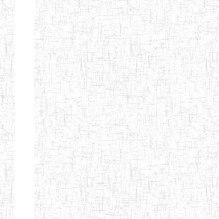
Nature
Arrondissement
Denomination
Création
Type
Natur
ENIEG LES
25/09/1995
ENIEG
Privé
MOINILLONS
ENPIEG
10/10/2013
ENIEG
Privé
BILINGUE
MAGAWATI