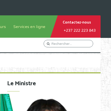
Contactez-nous
urs
Services en ligne
+237 222 223 843
tème francophone
Orientation Conseil
tème anglophone
Gestion du Personnel
Gestion du matricule des
élèves
les
Demande d'actes certificatifs
Le Ministre
Demande de subvention
Acceder au Mail pro