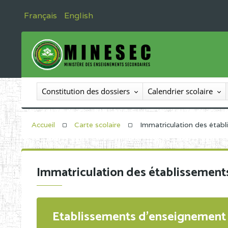
Français
English
Constitution des dossiers
Calendrier scolaire
Accueil
Carte scolaire
Immatriculation des étab
Immatriculation des établissement
Etablissements d'enseignement