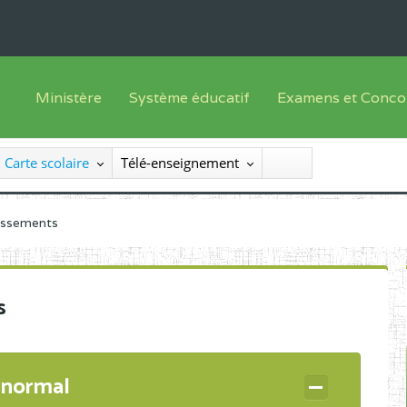
Ministère
Système éducatif
Examens et Conco
Sous sys
Le Ministre
Offre de formation
Inscriptions
Carte scolaire
Télé-enseignement
Sous sys
Le SEESEN
Progammes d'études
Liste des candidats
Inspection Générale des Services
Manuels scolaires
Résultats
lissements
Inspection Générale des Enseignements
Diplômes disponib
Administration Centrale
s
Services Déconcentrés
Organigramme
 normal