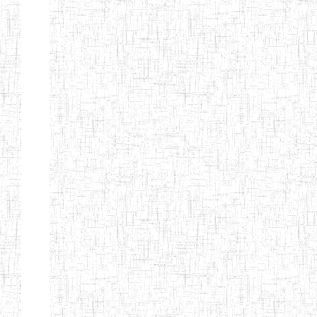
d'enseignement
normal
ENI
Chercher:
Effacer les filtres
Denomination
Type