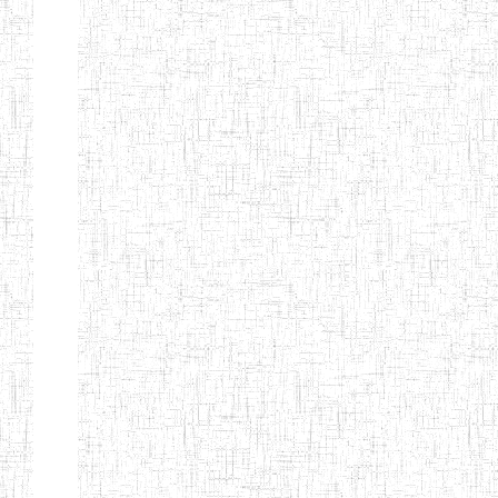
Etablissements
d'enseignement
secondaire
technique
et
professionnel
ESTP
Etablissements
d'enseignement