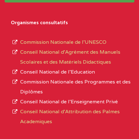
système,
EXTREME-
LYCEE TECHNIQUE DE
0CL
le
Organismes consultatifs
NORD
MERI
type
d’enseignement
0CM1TEFD100504110
(1)
Commission Nationale de l’UNESCO
autorisé
Conseil National d’Agrément des Manuels
EXTREME-
CETIC DE LOULOU
0CM
et
Scolaires et des Matériels Didactiques
NORD
le
Conseil National de l’Education
numéro
0CN1TEFD101094115
(1)
Commission Nationale des Programmes et des
d’immatriculation.
Diplômes
EXTREME-
CETIC DE PETTE
0CN
Conseil National de l’Enseignement Privé
L’offre
NORD
Conseil National d'Attribution des Palmes
d’éducation
0EI1TEFD100495110
(1)
Academiques
de
l’Enseignement
EXTREME-
CETIC DE GOULFEY
0EI