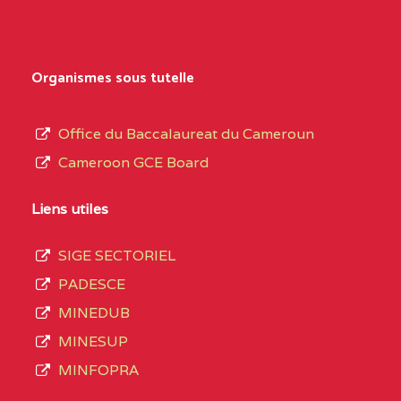
Secondaire
NORD
Général
0EK1TEFD110526096
(1)
au
Organismes sous tutelle
terme
EXTREME-
LYCEE TECHNIQUE DE
0EK
des
Office du Baccalaureat du Cameroun
NORD
KOUSSERI
opérations
Cameroon GCE Board
d’immatriculation
0EL1TEFD100503113
(1)
du
Liens utiles
EXTREME-
CETIC DE LOGONE
0EL
mois
NORD
BIRNI
SIGE SECTORIEL
de
PADESCE
septembre
0EM1TEFD100507113
(1)
MINEDUB
2020
MINESUP
EXTREME-
CETIC DE MAKARY
0EM
compte
MINFOPRA
NORD
3408