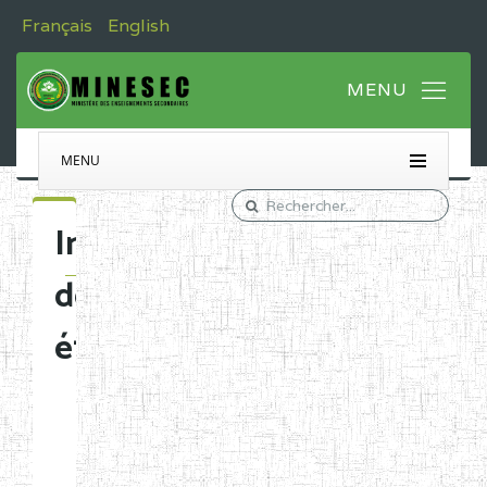
Français
English
MENU
Immatriculation
des
établissements
Etablissements