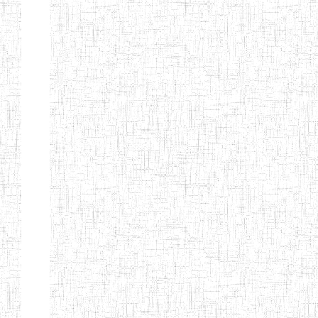
BILINGUE DE
MOKOLO
Page 7 sur 13 Total: 307
Afficher
Début
Préc.
2
3
4
5
6
7
Suivant
Fin
Etablissements
d'enseignement