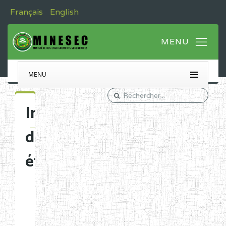
Français
English
MENU
Immatriculation
des
établissements
Etablissements