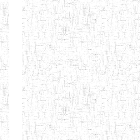
d'enseignement
normal
ENI
Chercher:
Effacer les filtres
Denomination
Type