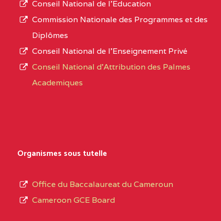
Conseil National de l’Education
numéro
0CN1TEFD101094115
(1)
Commission Nationale des Programmes et des
d’immatriculation.
Diplômes
EXTREME-
CETIC DE PETTE
0CN
Conseil National de l’Enseignement Privé
L’offre
NORD
Conseil National d'Attribution des Palmes
d’éducation
0EI1TEFD100495110
(1)
Academiques
de
l’Enseignement
EXTREME-
CETIC DE GOULFEY
0EI
Secondaire
NORD
Général
0EK1TEFD110526096
(1)
au
Organismes sous tutelle
terme
EXTREME-
LYCEE TECHNIQUE DE
0EK
des
Office du Baccalaureat du Cameroun
NORD
KOUSSERI
opérations
Cameroon GCE Board
d’immatriculation
0EL1TEFD100503113
(1)