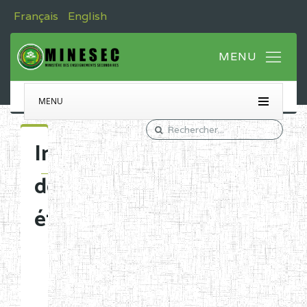
Français
English
MENU
Immatriculation
des
établissements
Etablissements