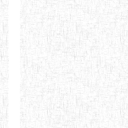
ANDREW'S BTTC
MODEL
08/09/2015
ENIEG
Pri
INCLUSIVE
BILINGUAL
TEACHER
TRAINING
INSTITUTE
CEFED/SPED/TTI
17/11/2008
ENIEG
Pri
SANTA
PTTC MBENGWI
06/08/1990
ENIEG
Pri
FULL GOSPEL
02/10/1998
ENIEG
Pri
BTTC MBENGWI