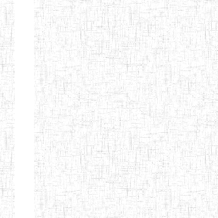
ALBERT
27/08/2015
ENIEG
Pri
TEACHERS'
TRAINING
INSTITUTE
CAMEROUN
(A.T.T.I.C)
NACHO
12/08/2010
ENIET
Pri
TECHNICAL
TEACHER
TRAINING
INSTITUTE
SAINT
28/12/2007
ENIEG
Pri