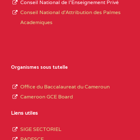
Conseil National de l’Enseignement Privé
L’offre
NORD
Conseil National d'Attribution des Palmes
d’éducation
0EI1TEFD100495110
(1)
Academiques
de
l’Enseignement
EXTREME-
CETIC DE GOULFEY
0EI
Secondaire
NORD
Général
0EK1TEFD110526096
(1)
au
Organismes sous tutelle
terme
EXTREME-
LYCEE TECHNIQUE DE
0EK
des
Office du Baccalaureat du Cameroun
NORD
KOUSSERI
opérations
Cameroon GCE Board
d’immatriculation
0EL1TEFD100503113
(1)
du
Liens utiles
EXTREME-
CETIC DE LOGONE
0EL
mois
NORD
BIRNI
SIGE SECTORIEL
de
PADESCE