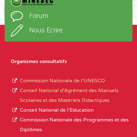
l’ordre
EXTREME-
CETIC DE GODOLA
0CL
Forum
d’enseignement,
NORD
le
Nous Ecrire
sous-
0CL1TEFD110519109
(1)
système,
EXTREME-
LYCEE TECHNIQUE DE
0CL
le
Organismes consultatifs
NORD
MERI
type
d’enseignement
0CM1TEFD100504110
(1)
Commission Nationale de l’UNESCO
autorisé
Conseil National d’Agrément des Manuels
EXTREME-
CETIC DE LOULOU
0CM
et
Scolaires et des Matériels Didactiques
NORD
le
Conseil National de l’Education
numéro
0CN1TEFD101094115
(1)
Commission Nationale des Programmes et des
d’immatriculation.
Diplômes
EXTREME-
CETIC DE PETTE
0CN