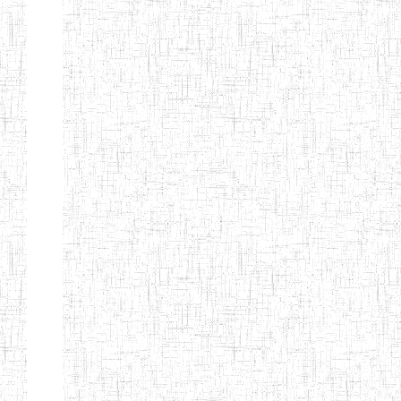
MODERNE
SAINTE MARIE
ENIEG PRIVEE
04/08/2010
ENIEG
Pri
BILINGUE LES
BOSONS
ENIEG BILINGUE
01/08/2014
ENIEG
Pri
LE NORMALIEN
CITOYEN
ENIEG BILINGUE
03/10/2012
ENIEG
Pri
CLAIRE
FONTAINE
Page 4 sur 13 Total: 307
Afficher