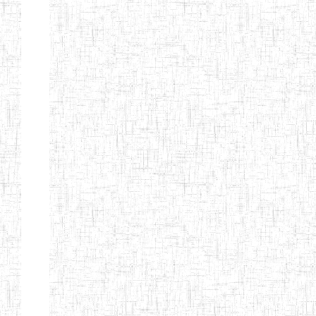
TTC TATUM
ST PIUS X
01/08/2000
ENIET
Pri
TECHNICAL
TEACHER
TRAINING
COLLEGE
TATUM
NIGHTINGALE
20/08/2013
ENIEG
Pri
TEACHER
TRAINING
COLLEGE
CHRIST THE
04/08/2010
ENIEG
Pri