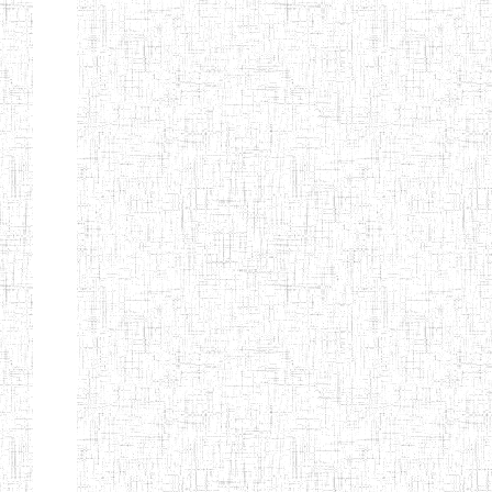
BAPTIST
08/08/1983
ENIEG
Pri
TEACHERS
TRAINING
COLLEGE
KENCHOLIA
15/09/2015
ENIEG
Pri
TEACHER'S
TRAINING
COLLEGE
"K.T.T.C NDOP"
ENIEG PRIVEE
01/09/2015
ENIEG
Pri
BILINGUE
LAIQUE LES
PERFORMANCES