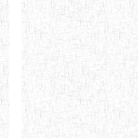
KING TEACHER
TRAINING
COLLEGE
ITCIG SENTTI
14/02/2007
ENIEG
Pri
CAMEROON
27/08/2015
ENIEG
Pri
INCLUSIVE
SPECIAL
EDUCATION
TEACHERS'
TRAINING AND
EMPOWERMENT
PROGRAMME
(CISETTEP)