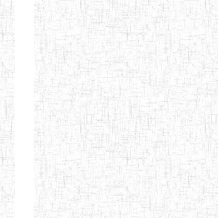
PEDAGOGIQUES
ENIEG DU HAUT
12/08/2013
ENIEG
Pri
NKAM
ENIEG BILINGUE
05/09/2003
ENIEG
Pri
DE L'IPEP DE
BANDJOUN
ENIEG PRIVEE
07/09/2012
ENIEG
Pri
NANFAH
ENPIEG TERESA
14/03/2014
ENIEG
Pri
JANE
ENIEG
04/08/2010
ENIEG
Pri