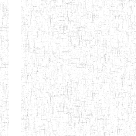
d'enseignement
normal
ENI
Chercher:
Effacer les filtres
Denomination
Type