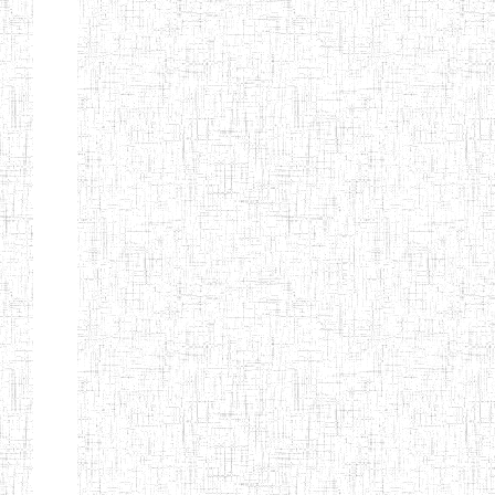
Début
Préc.
1
2
3
4
5
6
Suivant
Fin
Etablissements
d'enseignement
secondaire
technique
et
professionnel