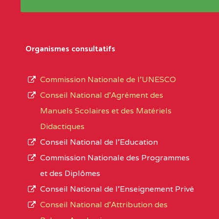
Répertoire sont publiées chaque année et po
Région
Les établissements sont listés par Région, D
Département
références des textes de création ou de tran
Organismes consultatifs
pour le secteur privé, l’ordre d’enseignemen
Arrondissement
autorisé et le numéro d’immatriculation.
Commission Nationale de l’UNESCO
Noms
Conseil National d’Agrément des
L’offre d’éducation de
l’Enseignement Secon
Localité
Manuels Scolaires et des Matériels
d’immatriculation du mois de septembre 2020
Didactiques
suit :
Conseil National de l’Education
Région
Noms
1950 établissements publics
fonctionnels
Commission Nationale des Programmes
895 CES dont 86 Bilingues
et des Diplômes
0CC1TEFD100484110
(1)
1055 Lycées dont 351 Bilingues
Conseil National de l’Enseignement Privé
72 établissements avec section bilingue 
EXTREME-
CETIC DE BOGO
Conseil National d'Attribution des
NORD