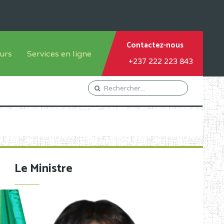
Contactez-nous
urs
Services en ligne
+237 222 223 843
tème francophone
Orientation Conseil
tème anglophone
Gestion du Personnel
Gestion du matricule des
élèves
les
Demande d'actes certificatifs
Le Ministre
Demande de subvention
Acceder au Mail pro