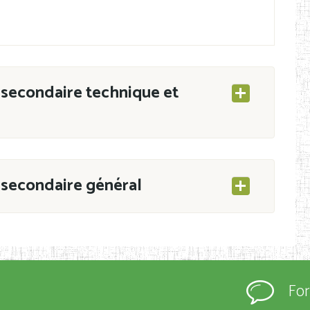
secondaire technique et
secondaire général
ESEC/CAB du 21 mars 2011 portant ouverture
s d’Enseignement Secondaire et Normal (RNE),
Fo
s régulièrement immatriculés et inscrits au