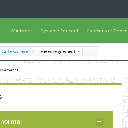
Ministère
Système éducatif
Examens et Conco
Sous sys
Le Ministre
Offre de formation
Inscriptions
Carte scolaire
Télé-enseignement
Sous sys
Le SEESEN
Progammes d'études
Liste des candidats
Inspection Générale des Services
Manuels scolaires
Résultats
lissements
Inspection Générale des Enseignements
Diplômes disponib
Administration Centrale
s
Services Déconcentrés
Organigramme
 normal