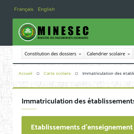
Français
English
Constitution des dossiers
Calendrier scolaire
Accueil
Carte scolaire
Immatriculation des étab
Immatriculation des établissement
Etablissements d'enseignement