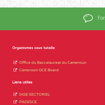
rtées à la connaissance du grand public.
épartement et Arrondissement ; suivent les
Fo
sformation et d’ouverture, le nom du fondateur
t, le sous-système, le type d’enseignement
Organismes sous tutelle
daire Général
au terme des opérations
 compte 3408 structures réparties ainsi qu’il
Office du Baccalaureat du Cameroun
Cameroon GCE Board
Matricule
, soit :
Liens utiles
SIGE SECTORIEL
spéciale
0CC1TEFD100484110
PADESCE