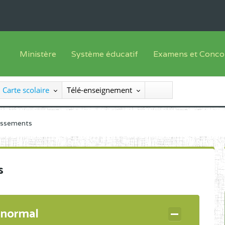
Ministère
Système éducatif
Examens et Conco
Sous sys
Le Ministre
Offre de formation
Inscriptions
Carte scolaire
Télé-enseignement
Sous sys
Le SEESEN
Progammes d'études
Liste des candidats
Inspection Générale des Services
Manuels scolaires
Résultats
lissements
Inspection Générale des Enseignements
Diplômes disponib
Administration Centrale
s
Services Déconcentrés
Organigramme
 normal