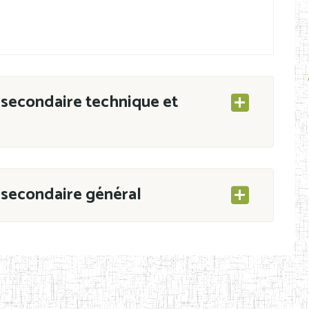
secondaire technique et
secondaire général
ESEC/CAB du 21 mars 2011 portant ouverture
s d’Enseignement Secondaire et Normal (RNE),
s régulièrement immatriculés et inscrits au