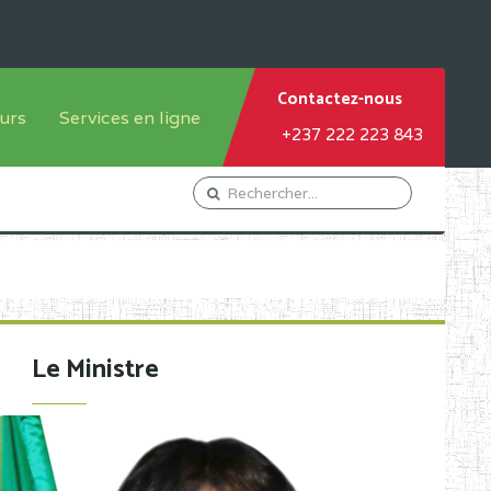
Contactez-nous
urs
Services en ligne
+237 222 223 843
tème francophone
Orientation Conseil
tème anglophone
Gestion du Personnel
Gestion du matricule des
élèves
les
Demande d'actes certificatifs
Le Ministre
Demande de subvention
Acceder au Mail pro