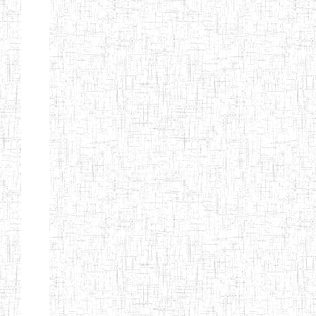
Nature
Arrondissement
Denomination
Création
Type
Natur
ENIEG LES
25/09/1995
ENIEG
Privé
MOINILLONS
ENPIEG
10/10/2013
ENIEG
Privé
BILINGUE
MAGAWATI