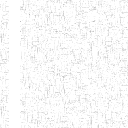
d'enseignement
normal
ENI
Chercher:
Effacer les filtres
Denomination
Type