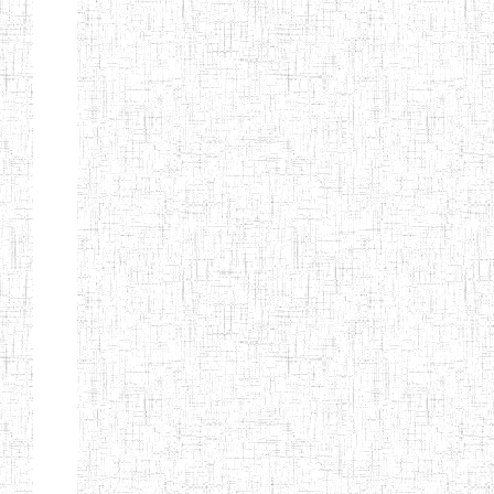
ENIEG BERYLA
06/06/2014
ENIEG
Privé
ENIEG
28/08/2009
ENIEG
Privé
L'EXCELLENCE
ENIEG DES
10/07/2001
ENIEG
Privé
NATIONS
ENIET PAUL
23/07/2014
ENIET
Privé
MOMO
ENIEG PRIVEE
10/07/2008
ENIEG
Privé
TCHEB'S
ENIEG PRIVEE
12/07/2019
ENIEG
Privé