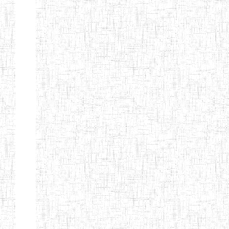
BILINGUE
INCLUSIVE
LOUIS
BRAILLE DU
CJARC
ENIEG LA
28/12/2007
ENIEG
Privé
PENSEE
ENIEG PRIVEE
28/08/2009
ENIEG
Privé
AIME-CESAIRE
ENIEG
03/06/2014
ENIEG
Privé
SIANTOU
ENIEG LA
26/05/2014
ENIEG
Privé