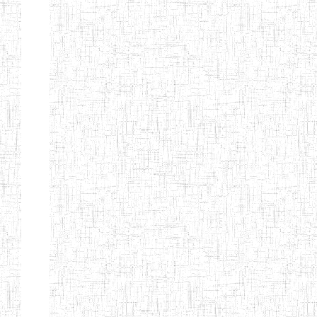
ENIEG
10/07/2000
ENIEG
Privé
BILINGUE
MATSIAZE
ENPIEG
20/08/2015
ENIEG
Privé
BILINGUE
SENTTI-IBES
ENIEG PRIVEE
06/06/2016
ENIEG
Privé
BILINGUE LES
ROSSIGNOLS
MAJORS
ENI PRIVEE
22/09/2000
ENIEG
Privé
LAIQUE