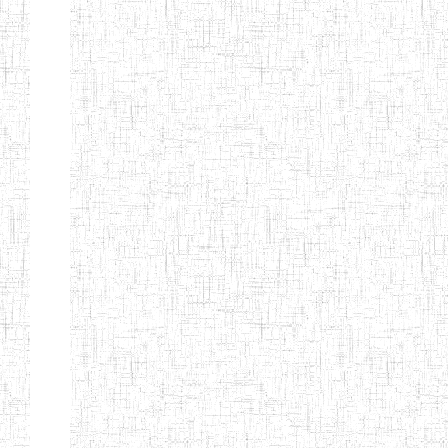
Suivant
Fin
Etablissements
d'enseignement
secondaire
technique
et
professionnel
ESTP
Etablissements