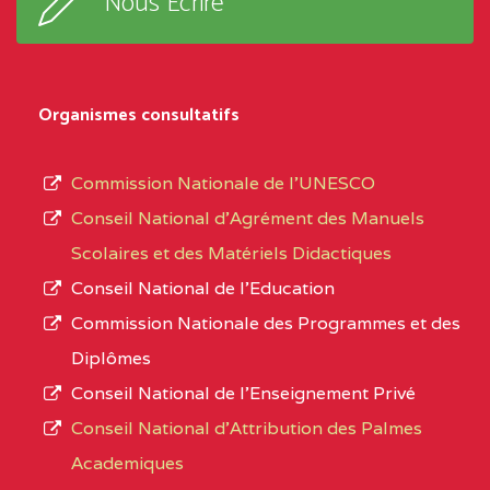
Nous Ecrire
sous-
0CL1TEFD110519109
(1)
système,
EXTREME-
LYCEE TECHNIQUE DE
0CL
le
Organismes consultatifs
NORD
MERI
type
d’enseignement
0CM1TEFD100504110
(1)
Commission Nationale de l’UNESCO
autorisé
Conseil National d’Agrément des Manuels
EXTREME-
CETIC DE LOULOU
0CM
et
Scolaires et des Matériels Didactiques
NORD
le
Conseil National de l’Education
numéro
0CN1TEFD101094115
(1)
Commission Nationale des Programmes et des
d’immatriculation.
Diplômes
EXTREME-
CETIC DE PETTE
0CN
Conseil National de l’Enseignement Privé
L’offre
NORD
Conseil National d'Attribution des Palmes
d’éducation
0EI1TEFD100495110
(1)
Academiques
de