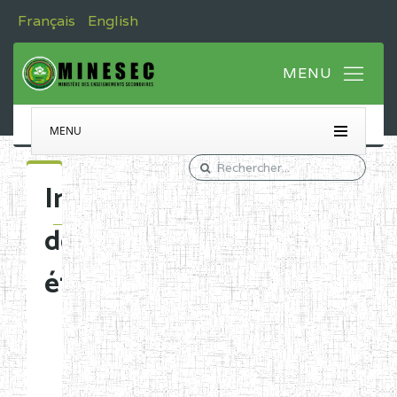
Français
English
MENU
Immatriculation
des
établissements
Etablissements