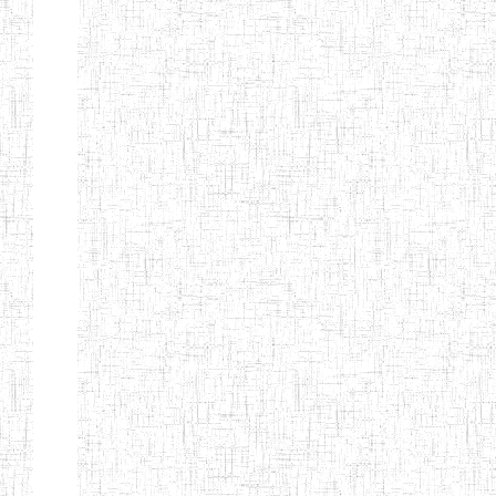
FIERTE
ENIEG TAGA
02/09/2014
ENIEG
Privé
ENIET
04/02/2014
ENIET
Privé
SIANTOU
ENIEG PRIVEE
28/08/2009
ENIEG
Privé
GOLDEN
ENIEG
28/12/2007
ENIEG
Privé
BILINGUE LE
GRAND
ENIEG
15/04/2014
ENIEG
Privé
BILINGUE
VIVA