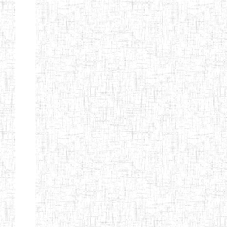
EDUCATION
ENIEG PRIVEE
20/08/2015
ENIEG
Privé
MERE
THERESA
ENIEG COSBIE
28/08/2009
ENIEG
Privé
ENIEG STAR
28/12/2007
ENIEG
Privé
ENIEG MEVEC
02/07/2012
ENIEG
Privé
Page 2 sur 13 Total: 307
Afficher
Début
Préc.
1
2
3
4
5
6