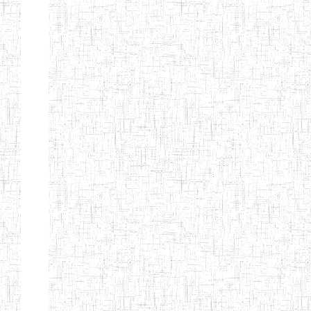
EDUCATION
ENIEG PRIVEE
20/08/2015
ENIEG
Privé
MERE
THERESA
ENIEG COSBIE
28/08/2009
ENIEG
Privé
ENIEG STAR
28/12/2007
ENIEG
Privé
ENIEG MEVEC
02/07/2012
ENIEG
Privé
Page 2 sur 13 Total: 307
Afficher
Début
Préc.
1
2
3
4
5
6