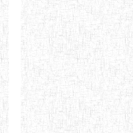
Nature
Arrondissement
Denomination
Création
Type
Natur
ENIEG LES
25/09/1995
ENIEG
Privé
MOINILLONS
ENPIEG
10/10/2013
ENIEG
Privé
BILINGUE
MAGAWATI