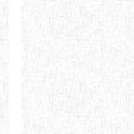
BILINGUE
INCLUSIVE
LOUIS
BRAILLE DU
CJARC
ENIEG LA
28/12/2007
ENIEG
Privé
PENSEE
ENIEG PRIVEE
28/08/2009
ENIEG
Privé
AIME-CESAIRE
ENIEG
03/06/2014
ENIEG
Privé
SIANTOU
ENIEG LA
26/05/2014
ENIEG
Privé