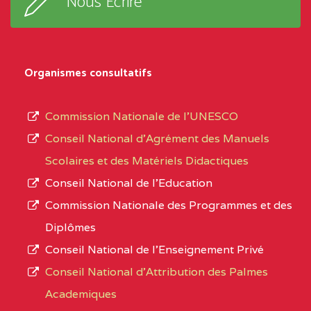
Nous Ecrire
sous-
0CL1TEFD110519109
(1)
système,
EXTREME-
LYCEE TECHNIQUE DE
0CL
le
Organismes consultatifs
NORD
MERI
type
d’enseignement
0CM1TEFD100504110
(1)
Commission Nationale de l’UNESCO
autorisé
Conseil National d’Agrément des Manuels
EXTREME-
CETIC DE LOULOU
0CM
et
Scolaires et des Matériels Didactiques
NORD
le
Conseil National de l’Education
numéro
0CN1TEFD101094115
(1)
Commission Nationale des Programmes et des
d’immatriculation.
Diplômes
EXTREME-
CETIC DE PETTE
0CN
Conseil National de l’Enseignement Privé
L’offre
NORD
Conseil National d'Attribution des Palmes
d’éducation
0EI1TEFD100495110
(1)
Academiques
de