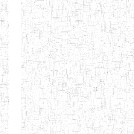
ENIEG BERYLA
06/06/2014
ENIEG
Privé
ENIEG
28/08/2009
ENIEG
Privé
L'EXCELLENCE
ENIEG DES
10/07/2001
ENIEG
Privé
NATIONS
ENIET PAUL
23/07/2014
ENIET
Privé
MOMO
ENIEG PRIVEE
10/07/2008
ENIEG
Privé
TCHEB'S
ENIEG PRIVEE
12/07/2019
ENIEG
Privé