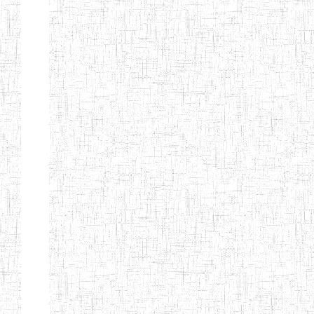
d'enseignement
normal
ENI
Chercher:
Effacer les filtres
Denomination
Type