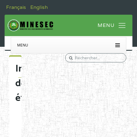
Français
English
MENU
Immatriculation
des
établissements
Etablissements