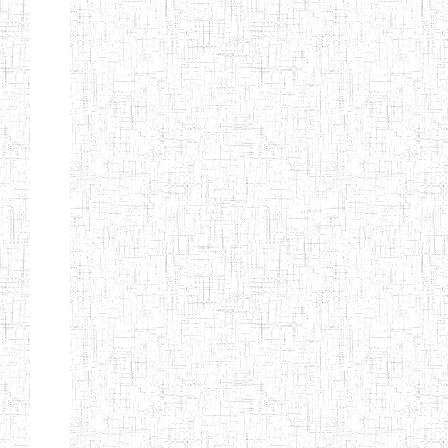
Suivant
Fin
Etablissements
d'enseignement
secondaire
technique
et
professionnel
ESTP
Etablissements