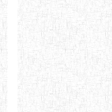
FIERTE
ENIEG TAGA
02/09/2014
ENIEG
Privé
ENIET
04/02/2014
ENIET
Privé
SIANTOU
ENIEG PRIVEE
28/08/2009
ENIEG
Privé
GOLDEN
ENIEG
28/12/2007
ENIEG
Privé
BILINGUE LE
GRAND
ENIEG
15/04/2014
ENIEG
Privé
BILINGUE
VIVA