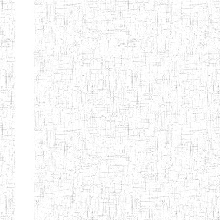
ENIEG
10/07/2000
ENIEG
Privé
BILINGUE
MATSIAZE
ENPIEG
20/08/2015
ENIEG
Privé
BILINGUE
SENTTI-IBES
ENIEG PRIVEE
06/06/2016
ENIEG
Privé
BILINGUE LES
ROSSIGNOLS
MAJORS
ENI PRIVEE
22/09/2000
ENIEG
Privé
LAIQUE