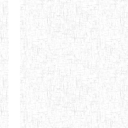
d'enseignement
normal
ENI
Chercher:
Effacer les filtres
Denomination
Type