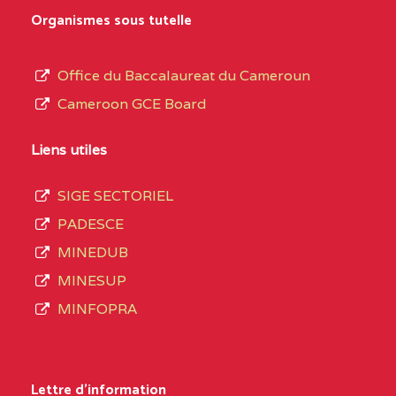
0EK1TEFD110526096
(1)
au
Organismes sous tutelle
terme
EXTREME-
LYCEE TECHNIQUE DE
0EK
des
Office du Baccalaureat du Cameroun
NORD
KOUSSERI
opérations
Cameroon GCE Board
d’immatriculation
0EL1TEFD100503113
(1)
du
Liens utiles
EXTREME-
CETIC DE LOGONE
0EL
mois
NORD
BIRNI
SIGE SECTORIEL
de
PADESCE
septembre
0EM1TEFD100507113
(1)
MINEDUB
2020
MINESUP
EXTREME-
CETIC DE MAKARY
0EM
compte
MINFOPRA
NORD
3408
structures
0HC1TEFD101148117
(1)
réparties
Lettre d'information