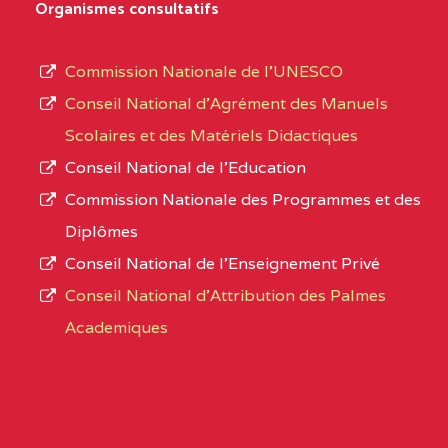
Organismes consultatifs
NORD
MERI
type
d’enseignement
0CM1TEFD100504110
(1)
Commission Nationale de l’UNESCO
autorisé
Conseil National d’Agrément des Manuels
EXTREME-
CETIC DE LOULOU
0CM
et
Scolaires et des Matériels Didactiques
NORD
le
Conseil National de l’Education
numéro
0CN1TEFD101094115
(1)
Commission Nationale des Programmes et des
d’immatriculation.
Diplômes
EXTREME-
CETIC DE PETTE
0CN
Conseil National de l’Enseignement Privé
L’offre
NORD
Conseil National d'Attribution des Palmes
d’éducation
0EI1TEFD100495110
(1)
Academiques
de
l’Enseignement
EXTREME-
CETIC DE GOULFEY
0EI
Secondaire
NORD
Général