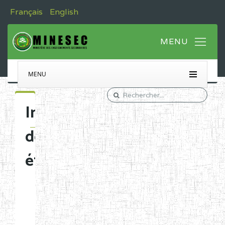
Français
English
MENU
Immatriculation
des
établissements
Etablissements