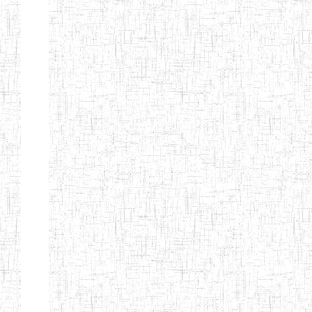
d'enseignement
normal
ENI
Chercher:
Effacer les filtres
Denomination
Type