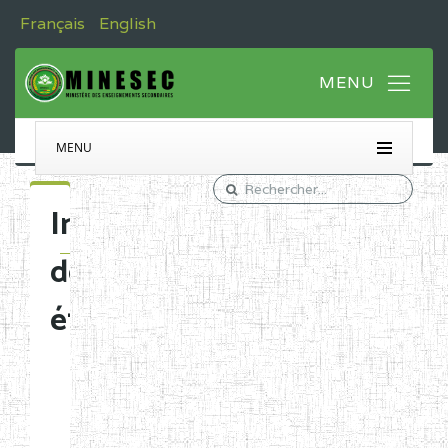
Français
English
MENU
Immatriculation
des
établissements
Etablissements