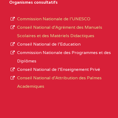
Organismes consultatifs
NORD
MERI
type
d’enseignement
0CM1TEFD100504110
(1)
Commission Nationale de l’UNESCO
autorisé
Conseil National d’Agrément des Manuels
EXTREME-
CETIC DE LOULOU
0CM
et
Scolaires et des Matériels Didactiques
NORD
le
Conseil National de l’Education
numéro
0CN1TEFD101094115
(1)
Commission Nationale des Programmes et des
d’immatriculation.
Diplômes
EXTREME-
CETIC DE PETTE
0CN
Conseil National de l’Enseignement Privé
L’offre
NORD
Conseil National d'Attribution des Palmes
d’éducation
0EI1TEFD100495110
(1)
Academiques
de
l’Enseignement
EXTREME-
CETIC DE GOULFEY
0EI
Secondaire
NORD
Général