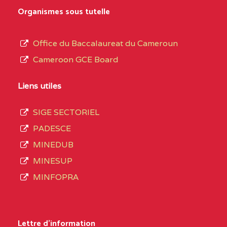
0EK1TEFD110526096
(1)
au
Organismes sous tutelle
terme
EXTREME-
LYCEE TECHNIQUE DE
0EK
des
Office du Baccalaureat du Cameroun
NORD
KOUSSERI
opérations
Cameroon GCE Board
d’immatriculation
0EL1TEFD100503113
(1)
du
Liens utiles
EXTREME-
CETIC DE LOGONE
0EL
mois
NORD
BIRNI
SIGE SECTORIEL
de
PADESCE
septembre
0EM1TEFD100507113
(1)
MINEDUB
2020
MINESUP
EXTREME-
CETIC DE MAKARY
0EM
compte
MINFOPRA
NORD
3408
structures
0HC1TEFD101148117
(1)
réparties
Lettre d'information