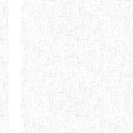
d'enseignement
normal
ENI
Chercher:
Effacer les filtres
Denomination
Type