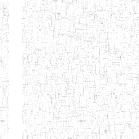
LAIQUE LES
PERFORMANCES
PEDAGOGIQUES
ENIEG DU HAUT
12/08/2013
ENIEG
Pri
NKAM
ENIEG BILINGUE
05/09/2003
ENIEG
Pri
DE L'IPEP DE
BANDJOUN
ENIEG PRIVEE
07/09/2012
ENIEG
Pri
NANFAH
ENPIEG TERESA
14/03/2014
ENIEG
Pri
JANE