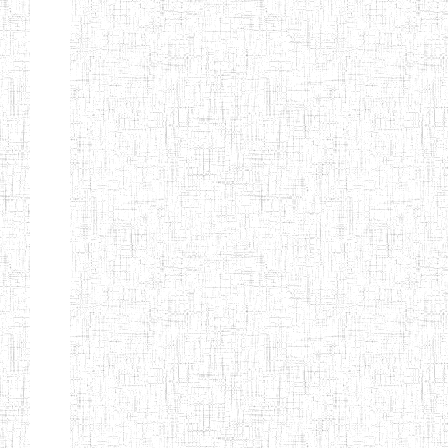
ENIEG
04/08/2010
ENIEG
Pri
MODERNE
SAINTE MARIE
ENIEG PRIVEE
04/08/2010
ENIEG
Pri
BILINGUE LES
BOSONS
ENIEG BILINGUE
01/08/2014
ENIEG
Pri
LE NORMALIEN
CITOYEN
ENIEG BILINGUE
03/10/2012
ENIEG
Pri
CLAIRE
FONTAINE