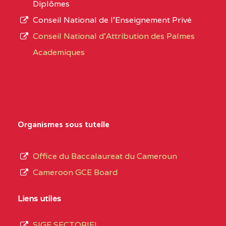
Diplômes
EXTREME-
CETIC DE PETTE
0CN
Conseil National de l’Enseignement Privé
L’offre
NORD
Conseil National d'Attribution des Palmes
d’éducation
0EI1TEFD100495110
(1)
Academiques
de
l’Enseignement
EXTREME-
CETIC DE GOULFEY
0EI
Secondaire
NORD
Général
0EK1TEFD110526096
(1)
au
Organismes sous tutelle
terme
EXTREME-
LYCEE TECHNIQUE DE
0EK
des
Office du Baccalaureat du Cameroun
NORD
KOUSSERI
opérations
Cameroon GCE Board
d’immatriculation
0EL1TEFD100503113
(1)
du
Liens utiles
EXTREME-
CETIC DE LOGONE
0EL
mois
NORD
BIRNI
SIGE SECTORIEL