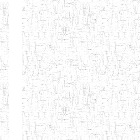
Page 9 sur 13 Total: 307
Afficher
Début
Préc.
4
5
6
7
8
9
13
Suivant
Fin
Etablissements
d'enseignement
secondaire
technique
et