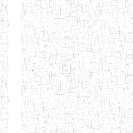
BTTC MBENGWI
BAPTIST
08/08/1983
ENIEG
Pri
TEACHERS
TRAINING
COLLEGE
KENCHOLIA
15/09/2015
ENIEG
Pri
TEACHER'S
TRAINING
COLLEGE
"K.T.T.C NDOP"
ENIEG PRIVEE
01/09/2015
ENIEG
Pri
BILINGUE