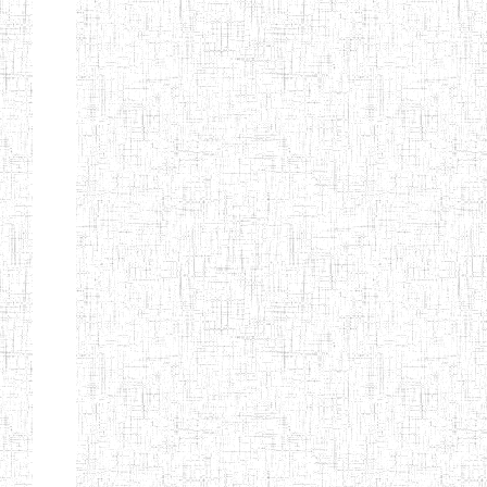
CITOYEN
ENIEG PRIVEE
04/08/2010
ENIEG
Pri
L'ARCHE DES
PHOTONS
ECOLE DE
30/11/2004
ENIEG
Pri
FORMATION
DES
INSTITUTEURS
ST ANDRE
ENIEG PRIVEE
04/06/2015
ENIEG
Pri
LAIQUE
PEKEKUE