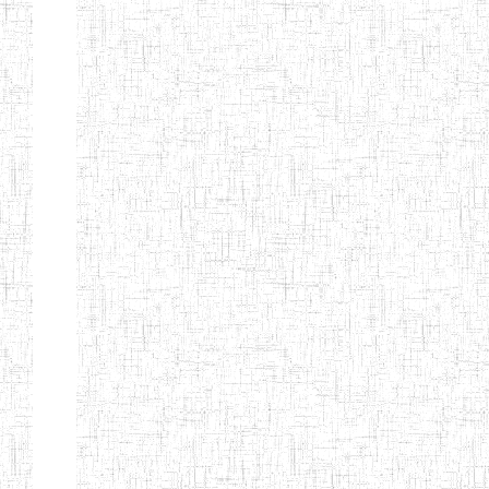
ENIEG BILINGUE
25/06/2014
ENIEG
Pri
LA COURONNE
ENIET BILINGUE
06/01/2014
ENIET
Pri
LA
PERFORMANCE
ENIET PRIVEE
25/07/2013
ENIET
Pri
LES FERMIONS
ENIET PRIVEE DE
17/04/2014
ENIET
Pri
L'OUEST
ENIET LE
30/10/2014
ENIET
Pri
NORMALIEN