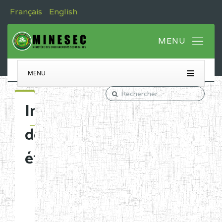
Français
English
MENU
Immatriculation
des
établissements
Etablissements