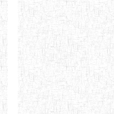
SAINT
28/12/2007
ENIEG
Pri
ANDREW'S BTTC
MODEL
08/09/2015
ENIEG
Pri
INCLUSIVE
BILINGUAL
TEACHER
TRAINING
INSTITUTE
CEFED/SPED/TTI
17/11/2008
ENIEG
Pri
SANTA
PTTC MBENGWI
06/08/1990
ENIEG
Pri
FULL GOSPEL
02/10/1998
ENIEG
Pri