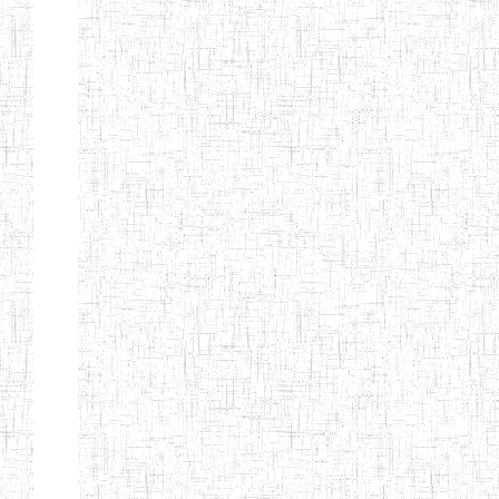
Page 9 sur 13 Total: 307
Afficher
Début
Préc.
4
5
6
7
8
9
13
Suivant
Fin
Etablissements
d'enseignement
secondaire
technique
et