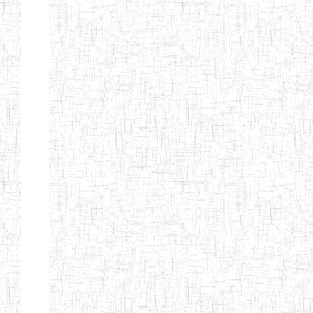
SAINT
28/12/2007
ENIEG
Pri
ANDREW'S BTTC
MODEL
08/09/2015
ENIEG
Pri
INCLUSIVE
BILINGUAL
TEACHER
TRAINING
INSTITUTE
CEFED/SPED/TTI
17/11/2008
ENIEG
Pri
SANTA
PTTC MBENGWI
06/08/1990
ENIEG
Pri
FULL GOSPEL
02/10/1998
ENIEG
Pri