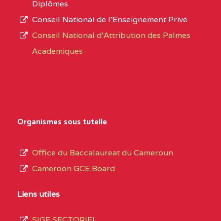
Diplômes
EXTREME-
CETIC DE PETTE
0CN
Conseil National de l’Enseignement Privé
L’offre
NORD
Conseil National d'Attribution des Palmes
d’éducation
0EI1TEFD100495110
(1)
Academiques
de
l’Enseignement
EXTREME-
CETIC DE GOULFEY
0EI
Secondaire
NORD
Général
0EK1TEFD110526096
(1)
au
Organismes sous tutelle
terme
EXTREME-
LYCEE TECHNIQUE DE
0EK
des
Office du Baccalaureat du Cameroun
NORD
KOUSSERI
opérations
Cameroon GCE Board
d’immatriculation
0EL1TEFD100503113
(1)
du
Liens utiles
EXTREME-
CETIC DE LOGONE
0EL
mois
NORD
BIRNI
SIGE SECTORIEL