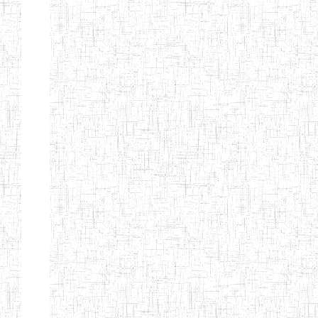
ENIEG BILINGUE
25/06/2014
ENIEG
Pri
LA COURONNE
ENIET BILINGUE
06/01/2014
ENIET
Pri
LA
PERFORMANCE
ENIET PRIVEE
25/07/2013
ENIET
Pri
LES FERMIONS
ENIET PRIVEE DE
17/04/2014
ENIET
Pri
L'OUEST
ENIET LE
30/10/2014
ENIET
Pri
NORMALIEN