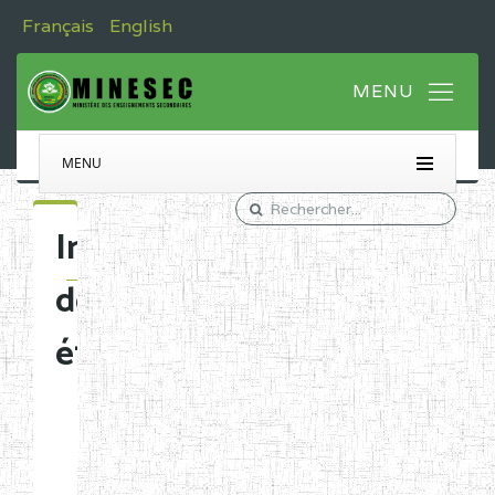
Français
English
MENU
Immatriculation
des
établissements
Etablissements