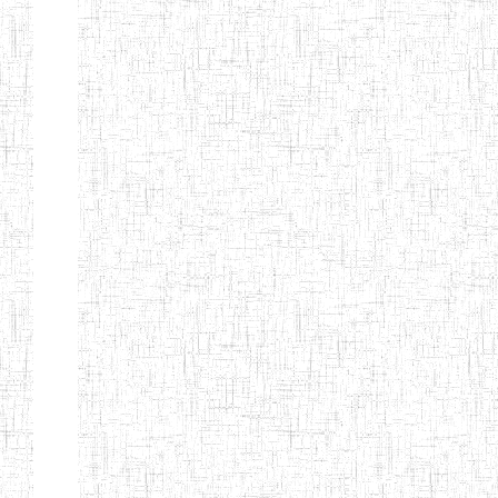
LAIQUE LES
PERFORMANCES
PEDAGOGIQUES
ENIEG DU HAUT
12/08/2013
ENIEG
Pri
NKAM
ENIEG BILINGUE
05/09/2003
ENIEG
Pri
DE L'IPEP DE
BANDJOUN
ENIEG PRIVEE
07/09/2012
ENIEG
Pri
NANFAH
ENPIEG TERESA
14/03/2014
ENIEG
Pri
JANE