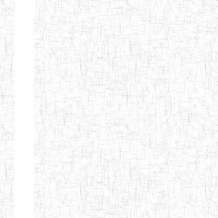
ENIEG
04/08/2010
ENIEG
Pri
MODERNE
SAINTE MARIE
ENIEG PRIVEE
04/08/2010
ENIEG
Pri
BILINGUE LES
BOSONS
ENIEG BILINGUE
01/08/2014
ENIEG
Pri
LE NORMALIEN
CITOYEN
ENIEG BILINGUE
03/10/2012
ENIEG
Pri
CLAIRE
FONTAINE