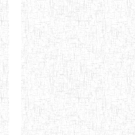
BTTC MBENGWI
BAPTIST
08/08/1983
ENIEG
Pri
TEACHERS
TRAINING
COLLEGE
KENCHOLIA
15/09/2015
ENIEG
Pri
TEACHER'S
TRAINING
COLLEGE
"K.T.T.C NDOP"
ENIEG PRIVEE
01/09/2015
ENIEG
Pri
BILINGUE