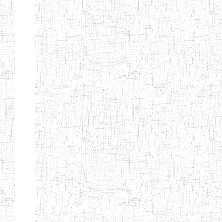
CITOYEN
ENIEG PRIVEE
04/08/2010
ENIEG
Pri
L'ARCHE DES
PHOTONS
ECOLE DE
30/11/2004
ENIEG
Pri
FORMATION
DES
INSTITUTEURS
ST ANDRE
ENIEG PRIVEE
04/06/2015
ENIEG
Pri
LAIQUE
PEKEKUE