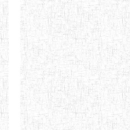
d'enseignement
normal
ENI
Chercher:
Effacer les filtres
Denomination
Type