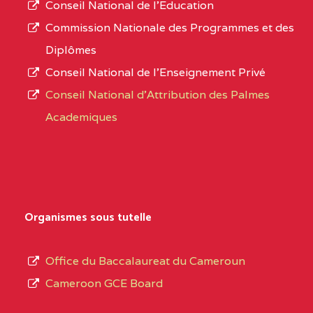
Conseil National de l’Education
numéro
0CN1TEFD101094115
(1)
Commission Nationale des Programmes et des
d’immatriculation.
Diplômes
EXTREME-
CETIC DE PETTE
0CN
Conseil National de l’Enseignement Privé
L’offre
NORD
Conseil National d'Attribution des Palmes
d’éducation
0EI1TEFD100495110
(1)
Academiques
de
l’Enseignement
EXTREME-
CETIC DE GOULFEY
0EI
Secondaire
NORD
Général
0EK1TEFD110526096
(1)
au
Organismes sous tutelle
terme
EXTREME-
LYCEE TECHNIQUE DE
0EK
des
Office du Baccalaureat du Cameroun
NORD
KOUSSERI
opérations
Cameroon GCE Board
d’immatriculation
0EL1TEFD100503113
(1)