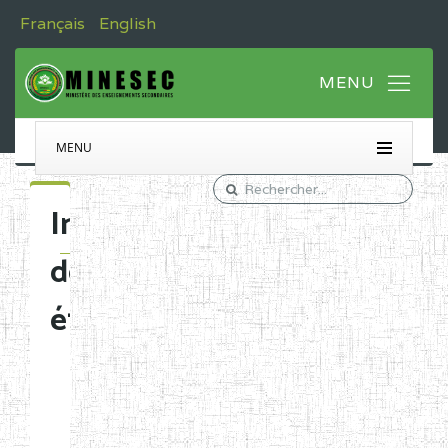
Français
English
MENU
Immatriculation
des
établissements
Etablissements