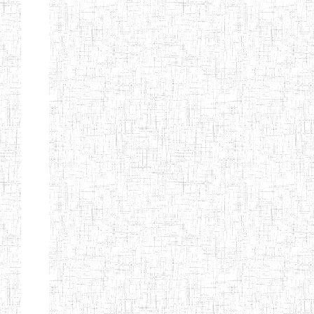
BILINGUE DE
MOKOLO
Page 7 sur 13 Total: 307
Afficher
Début
Préc.
2
3
4
5
6
7
Suivant
Fin
Etablissements
d'enseignement