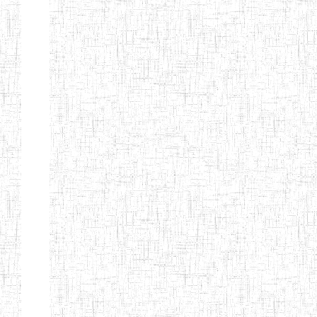
d'enseignement
normal
ENI
Chercher:
Effacer les filtres
Denomination
Type