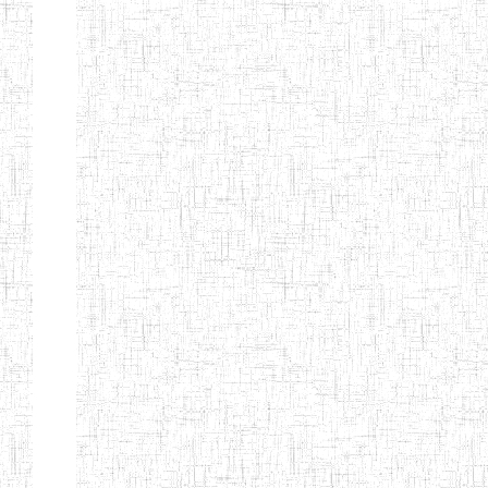
BILINGUE DE
MOKOLO
Page 7 sur 13 Total: 307
Afficher
Début
Préc.
2
3
4
5
6
7
Suivant
Fin
Etablissements
d'enseignement