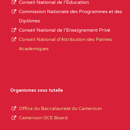
Conseil National de l’Education
numéro
0CN1TEFD101094115
(1)
Commission Nationale des Programmes et des
d’immatriculation.
Diplômes
EXTREME-
CETIC DE PETTE
0CN
Conseil National de l’Enseignement Privé
L’offre
NORD
Conseil National d'Attribution des Palmes
d’éducation
0EI1TEFD100495110
(1)
Academiques
de
l’Enseignement
EXTREME-
CETIC DE GOULFEY
0EI
Secondaire
NORD
Général
0EK1TEFD110526096
(1)
au
Organismes sous tutelle
terme
EXTREME-
LYCEE TECHNIQUE DE
0EK
des
Office du Baccalaureat du Cameroun
NORD
KOUSSERI
opérations
Cameroon GCE Board
d’immatriculation
0EL1TEFD100503113
(1)