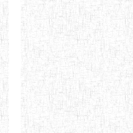
d'enseignement
normal
ENI
Chercher:
Effacer les filtres
Denomination
Type