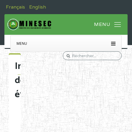
Français
English
MENU
Immatriculation
des
établissements
Etablissements