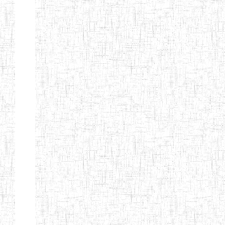
d'enseignement
normal
ENI
Chercher:
Effacer les filtres
Denomination
Type