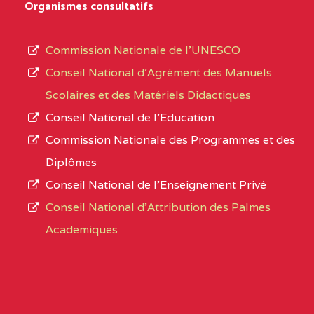
Organismes consultatifs
NORD
MERI
type
d’enseignement
0CM1TEFD100504110
(1)
Commission Nationale de l’UNESCO
autorisé
Conseil National d’Agrément des Manuels
EXTREME-
CETIC DE LOULOU
0CM
et
Scolaires et des Matériels Didactiques
NORD
le
Conseil National de l’Education
numéro
0CN1TEFD101094115
(1)
Commission Nationale des Programmes et des
d’immatriculation.
Diplômes
EXTREME-
CETIC DE PETTE
0CN
Conseil National de l’Enseignement Privé
L’offre
NORD
Conseil National d'Attribution des Palmes
d’éducation
0EI1TEFD100495110
(1)
Academiques
de
l’Enseignement
EXTREME-
CETIC DE GOULFEY
0EI
Secondaire
NORD
Général