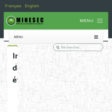
Français
English
MENU
Immatriculation
des
établissements
Etablissements