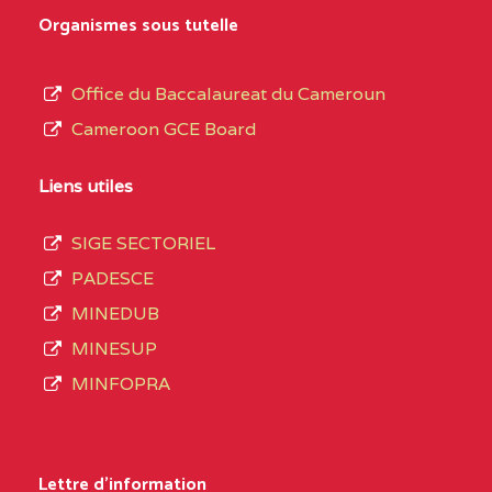
0EK1TEFD110526096
(1)
au
Organismes sous tutelle
terme
EXTREME-
LYCEE TECHNIQUE DE
0EK
des
Office du Baccalaureat du Cameroun
NORD
KOUSSERI
opérations
Cameroon GCE Board
d’immatriculation
0EL1TEFD100503113
(1)
du
Liens utiles
EXTREME-
CETIC DE LOGONE
0EL
mois
NORD
BIRNI
SIGE SECTORIEL
de
PADESCE
septembre
0EM1TEFD100507113
(1)
MINEDUB
2020
MINESUP
EXTREME-
CETIC DE MAKARY
0EM
compte
MINFOPRA
NORD
3408
structures
0HC1TEFD101148117
(1)
réparties
Lettre d'information