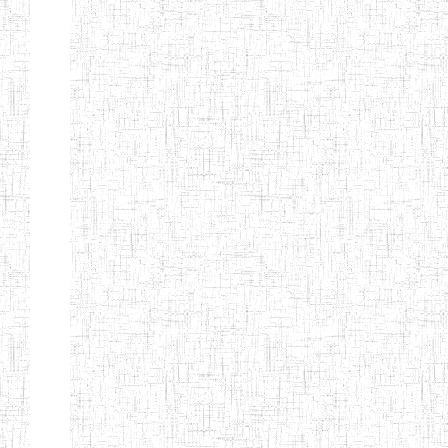
ANDREW'S BTTC
MODEL
08/09/2015
ENIEG
Pri
INCLUSIVE
BILINGUAL
TEACHER
TRAINING
INSTITUTE
CEFED/SPED/TTI
17/11/2008
ENIEG
Pri
SANTA
PTTC MBENGWI
06/08/1990
ENIEG
Pri
FULL GOSPEL
02/10/1998
ENIEG
Pri
BTTC MBENGWI