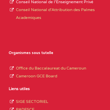
Conseil National de l’Enseignement Privé
L’offre
CENTRE
COLLEGE PRIVE
5JK
Conseil National d'Attribution des Palmes
d’éducation
CATHOLIQUE
Academiques
de
D'ENSEIGNEMENT
l’Enseignement
TECHNIQUE
Secondaire
INDUSTRIEL FEMININ
Général
MARIA GORETTI BP
au
Organismes sous tutelle
:1152 YAOUNDE
terme
des
CENTRE
COLLEGE PRIVE LAIC
5JK
Office du Baccalaureat du Cameroun
opérations
SAINT MICHEL
Cameroon GCE Board
d’immatriculation
ARCHANGE BP :10017
du
Liens utiles
YAOUNDE
mois
SIGE SECTORIEL
CENTRE
COMPLEXE SCOLAIRE
5JK
de
PADESCE