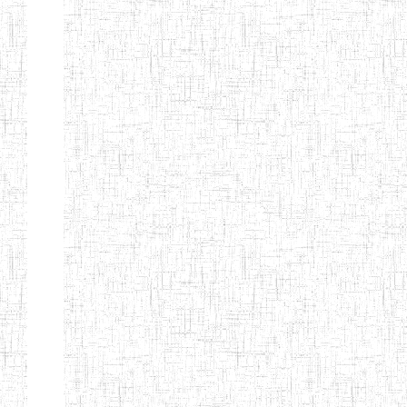
d'enseignement
normal
ENI
Chercher:
Effacer les filtres
Denomination
Type