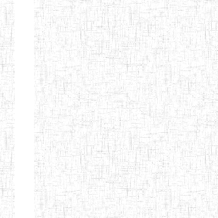
ALBERT
27/08/2015
ENIEG
Pri
TEACHERS'
TRAINING
INSTITUTE
CAMEROUN
(A.T.T.I.C)
NACHO
12/08/2010
ENIET
Pri
TECHNICAL
TEACHER
TRAINING
INSTITUTE
SAINT
28/12/2007
ENIEG
Pri