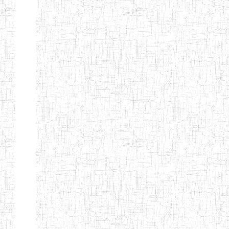
Début
Préc.
1
2
3
4
5
6
Suivant
Fin
Etablissements
d'enseignement
secondaire
technique
et
professionnel