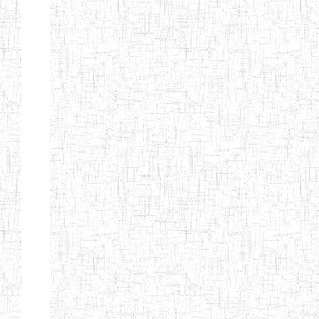
PEDAGOGIQUES
ENIEG DU HAUT
12/08/2013
ENIEG
Pri
NKAM
ENIEG BILINGUE
05/09/2003
ENIEG
Pri
DE L'IPEP DE
BANDJOUN
ENIEG PRIVEE
07/09/2012
ENIEG
Pri
NANFAH
ENPIEG TERESA
14/03/2014
ENIEG
Pri
JANE
ENIEG
04/08/2010
ENIEG
Pri