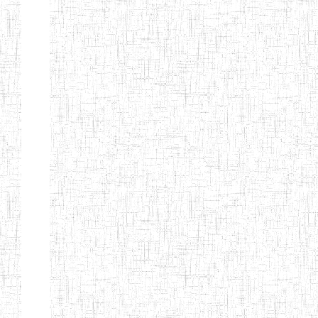
MODERNE
SAINTE MARIE
ENIEG PRIVEE
04/08/2010
ENIEG
Pri
BILINGUE LES
BOSONS
ENIEG BILINGUE
01/08/2014
ENIEG
Pri
LE NORMALIEN
CITOYEN
ENIEG BILINGUE
03/10/2012
ENIEG
Pri
CLAIRE
FONTAINE
Page 4 sur 13 Total: 307
Afficher