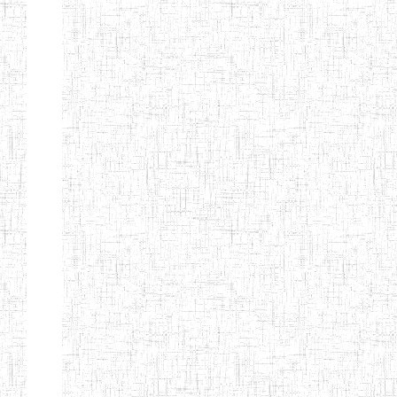
BAPTIST
08/08/1983
ENIEG
Pri
TEACHERS
TRAINING
COLLEGE
KENCHOLIA
15/09/2015
ENIEG
Pri
TEACHER'S
TRAINING
COLLEGE
"K.T.T.C NDOP"
ENIEG PRIVEE
01/09/2015
ENIEG
Pri
BILINGUE
LAIQUE LES
PERFORMANCES