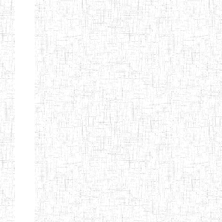
KING TEACHER
TRAINING
COLLEGE
ITCIG SENTTI
14/02/2007
ENIEG
Pri
CAMEROON
27/08/2015
ENIEG
Pri
INCLUSIVE
SPECIAL
EDUCATION
TEACHERS'
TRAINING AND
EMPOWERMENT
PROGRAMME
(CISETTEP)