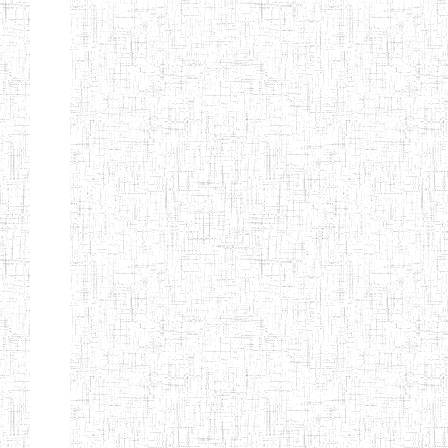
TTC TATUM
ST PIUS X
01/08/2000
ENIET
Pri
TECHNICAL
TEACHER
TRAINING
COLLEGE
TATUM
NIGHTINGALE
20/08/2013
ENIEG
Pri
TEACHER
TRAINING
COLLEGE
CHRIST THE
04/08/2010
ENIEG
Pri