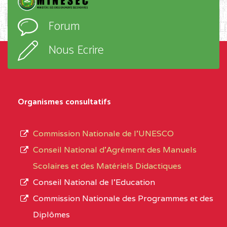
D'ENSEIGNEMENT
l’ordre
Forum
TECHNIQUE ADOLPH
d’enseignement,
KOLPING (COPAK) BP
le
Nous Ecrire
:33853 YAOUNDE
sous-
système,
CENTRE
COLLEGE
5JK
le
D'ENSEIGNEMENT
Organismes consultatifs
type
GENERAL ET
d’enseignement
PROFESSIONNEL
Commission Nationale de l’UNESCO
autorisé
(CEGEP) STE FOI BP
Conseil National d’Agrément des Manuels
et
:4740 YAOUNDE
Scolaires et des Matériels Didactiques
le
Conseil National de l’Education
CENTRE
COLLEGE PANAFRICAIN
5JK
numéro
Commission Nationale des Programmes et des
DE L'EXCELLENCE BP
d’immatriculation.
Diplômes
:4447 YAOUNDE