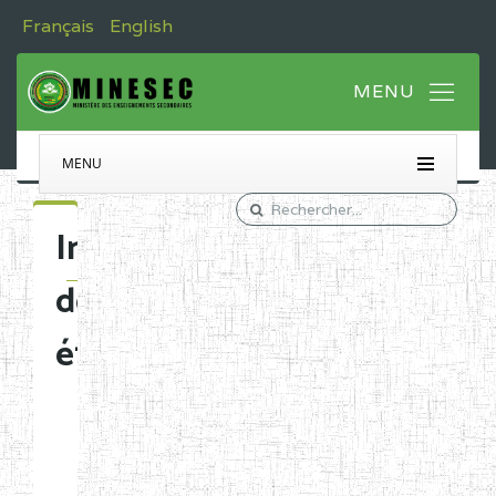
Français
English
MENU
Immatriculation
des
établissements
Etablissements