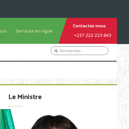
Contactez-nous
urs
Services en ligne
+237 222 223 843
tème francophone
Orientation Conseil
tème anglophone
Gestion du Personnel
Gestion du matricule des
élèves
les
Demande d'actes certificatifs
Le Ministre
Demande de subvention
Acceder au Mail pro