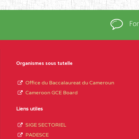
rtées à la connaissance du grand public.
épartement et Arrondissement ; suivent les
Fo
sformation et d’ouverture, le nom du fondateur
t, le sous-système, le type d’enseignement
Organismes sous tutelle
daire Général
au terme des opérations
 compte 3408 structures réparties ainsi qu’il
Office du Baccalaureat du Cameroun
Cameroon GCE Board
Matricule
, soit :
Liens utiles
INGUE LES
2JJ2WFD111114112
SIGE SECTORIEL
spéciale
PADESCE