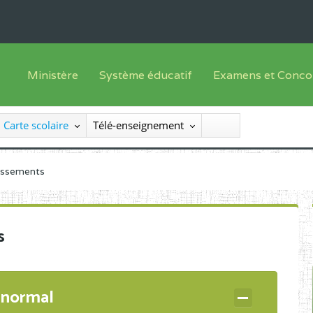
Ministère
Système éducatif
Examens et Conco
Sous sys
Le Ministre
Offre de formation
Inscriptions
Carte scolaire
Télé-enseignement
Sous sys
Le SEESEN
Progammes d'études
Liste des candidats
Inspection Générale des Services
Manuels scolaires
Résultats
lissements
Inspection Générale des Enseignements
Diplômes disponib
Administration Centrale
s
Services Déconcentrés
Organigramme
 normal