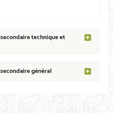
secondaire technique et
secondaire général
ESEC/CAB du 21 mars 2011 portant ouverture
s d’Enseignement Secondaire et Normal (RNE),
s régulièrement immatriculés et inscrits au