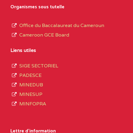
MARIA GORETTI BP
au
Organismes sous tutelle
:1152 YAOUNDE
terme
des
CENTRE
COLLEGE PRIVE LAIC
5JK
Office du Baccalaureat du Cameroun
opérations
SAINT MICHEL
Cameroon GCE Board
d’immatriculation
ARCHANGE BP :10017
du
Liens utiles
YAOUNDE
mois
SIGE SECTORIEL
CENTRE
COMPLEXE SCOLAIRE
5JK
de
PADESCE
AKOA BP :13029
septembre
MINEDUB
YAOUNDE
2020
MINESUP
compte
CENTRE
COMPLEXE SCOLAIRE
5JK
MINFOPRA
3408
BILINGUE SAINT
structures
GERMAIN BP :12671
réparties
Lettre d'information
YAOUNDE