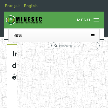
Français
English
MENU
Immatriculation
des
établissements
Etablissements