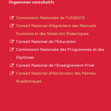
D'ENSEIGNEMENT
Organismes consultatifs
type
GENERAL ET
d’enseignement
PROFESSIONNEL
Commission Nationale de l’UNESCO
autorisé
(CEGEP) STE FOI BP
Conseil National d’Agrément des Manuels
et
:4740 YAOUNDE
Scolaires et des Matériels Didactiques
le
Conseil National de l’Education
CENTRE
COLLEGE PANAFRICAIN
5JK
numéro
Commission Nationale des Programmes et des
DE L'EXCELLENCE BP
d’immatriculation.
Diplômes
:4447 YAOUNDE
Conseil National de l’Enseignement Privé
L’offre
CENTRE
COLLEGE PRIVE
5JK
Conseil National d'Attribution des Palmes
d’éducation
CATHOLIQUE
Academiques
de
D'ENSEIGNEMENT
l’Enseignement
TECHNIQUE
Secondaire
INDUSTRIEL FEMININ
Général