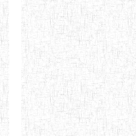
d'enseignement
normal
ENI
Chercher:
Effacer les filtres
Denomination
Type