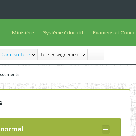
Ministère
Système éducatif
Examens et Conco
Sous sys
Le Ministre
Offre de formation
Inscriptions
Carte scolaire
Télé-enseignement
Sous sys
Le SEESEN
Progammes d'études
Liste des candidats
Inspection Générale des Services
Manuels scolaires
Résultats
lissements
Inspection Générale des Enseignements
Diplômes disponib
Administration Centrale
s
Services Déconcentrés
Organigramme
 normal