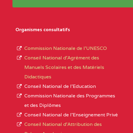
Répertoire sont publiées chaque année et po
Région
Les établissements sont listés par Région, D
Département
références des textes de création ou de tran
Organismes consultatifs
pour le secteur privé, l’ordre d’enseignemen
Arrondissement
autorisé et le numéro d’immatriculation.
Commission Nationale de l’UNESCO
Noms
Conseil National d’Agrément des
L’offre d’éducation de
l’Enseignement Secon
Localité
Manuels Scolaires et des Matériels
d’immatriculation du mois de septembre 2020
Didactiques
suit :
Conseil National de l’Education
Région
Noms
1950 établissements publics
fonctionnels
Commission Nationale des Programmes
895 CES dont 86 Bilingues
et des Diplômes
ADAMAOUA
INSTITUT POLYVALENT BIL
1055 Lycées dont 351 Bilingues
Conseil National de l’Enseignement Privé
PINTADES BP :
72 établissements avec section bilingue 
Conseil National d'Attribution des
ADAMAOUA
COLLEGE PRIVE LAIC POLY