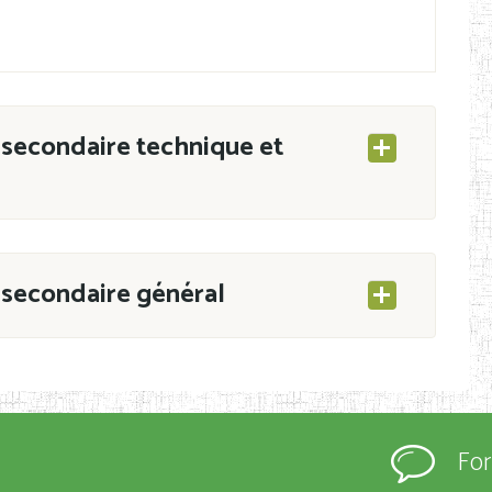
secondaire technique et
secondaire général
ESEC/CAB du 21 mars 2011 portant ouverture
s d’Enseignement Secondaire et Normal (RNE),
Fo
s régulièrement immatriculés et inscrits au