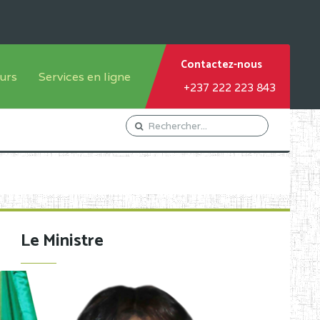
Contactez-nous
urs
Services en ligne
+237 222 223 843
tème francophone
Orientation Conseil
tème anglophone
Gestion du Personnel
Gestion du matricule des
élèves
les
Demande d'actes certificatifs
Le Ministre
Demande de subvention
Acceder au Mail pro