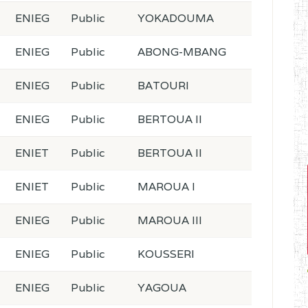
ENIEG
Public
YOKADOUMA
ENIEG
Public
ABONG-MBANG
ENIEG
Public
BATOURI
ENIEG
Public
BERTOUA II
ENIET
Public
BERTOUA II
ENIET
Public
MAROUA I
ENIEG
Public
MAROUA III
ENIEG
Public
KOUSSERI
ENIEG
Public
YAGOUA