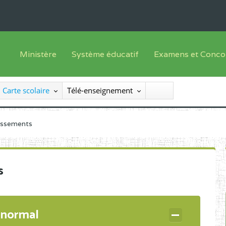
Ministère
Système éducatif
Examens et Conco
Sous sys
Le Ministre
Offre de formation
Inscriptions
Carte scolaire
Télé-enseignement
Sous sys
Le SEESEN
Progammes d'études
Liste des candidats
Inspection Générale des Services
Manuels scolaires
Résultats
lissements
Inspection Générale des Enseignements
Diplômes disponib
Administration Centrale
s
Services Déconcentrés
Organigramme
 normal