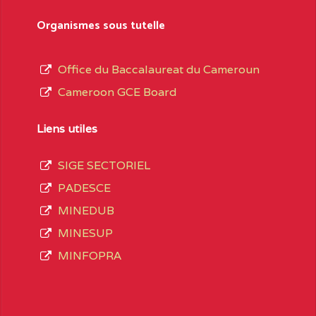
sformation et d’ouverture, le nom du fondateur
Organismes sous tutelle
t, le sous-système, le type d’enseignement
Office du Baccalaureat du Cameroun
Cameroon GCE Board
daire Général
au terme des opérations
 compte 3408 structures réparties ainsi qu’il
Liens utiles
SIGE SECTORIEL
Matricule
, soit :
PADESCE
MINEDUB
INGUE LES
2JJ2WFD111114112
MINESUP
spéciale
MINFOPRA
VALENT DE
2JK2TEFD100001087
AOUNDERE