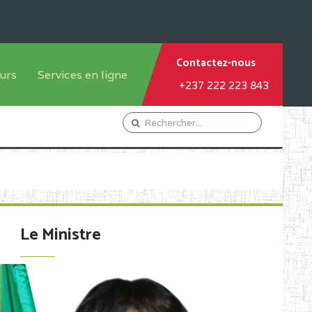
Contactez-nous
urs
Services en ligne
+237 222 223 843
tème francophone
Orientation Conseil
tème anglophone
Gestion du Personnel
Gestion du matricule des
élèves
les
Demande d'actes certificatifs
Le Ministre
Demande de subvention
Acceder au Mail pro