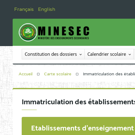
Français
English
Constitution des dossiers
Calendrier scolaire
Accueil
Carte scolaire
Immatriculation des étab
Immatriculation des établissement
Etablissements d'enseignement