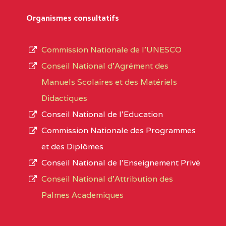
Département
références des textes de création ou de tran
Organismes consultatifs
pour le secteur privé, l’ordre d’enseignemen
Arrondissement
autorisé et le numéro d’immatriculation.
Commission Nationale de l’UNESCO
Noms
Conseil National d’Agrément des
L’offre d’éducation de
l’Enseignement Secon
Localité
Manuels Scolaires et des Matériels
d’immatriculation du mois de septembre 2020
Didactiques
suit :
Conseil National de l’Education
Région
Noms
1950 établissements publics
fonctionnels
Commission Nationale des Programmes
895 CES dont 86 Bilingues
et des Diplômes
ADAMAOUA
INSTITUT POLYVALENT BIL
1055 Lycées dont 351 Bilingues
Conseil National de l’Enseignement Privé
PINTADES BP :
72 établissements avec section bilingue 
Conseil National d'Attribution des
ADAMAOUA
COLLEGE PRIVE LAIC POLY
Palmes Academiques
1358 établissements privés
, soit :
L'ADAMAOUA BP :329 NG
994 établissements privés laïcs