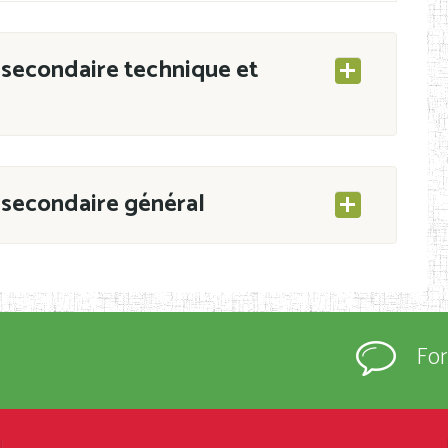
secondaire technique et
secondaire général
ESEC/CAB du 21 mars 2011 portant ouverture
s d’Enseignement Secondaire et Normal (RNE),
Fo
s régulièrement immatriculés et inscrits au
rtées à la connaissance du grand public.
épartement et Arrondissement ; suivent les