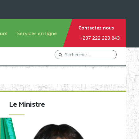
Contactez-nous
urs
Services en ligne
+237 222 223 843
tème francophone
Orientation Conseil
tème anglophone
Gestion du Personnel
Gestion du matricule des
élèves
les
Demande d'actes certificatifs
Le Ministre
Demande de subvention
Acceder au Mail pro