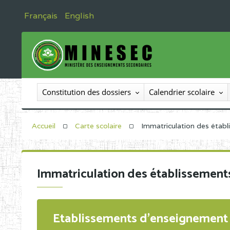
Français
English
Constitution des dossiers
Calendrier scolaire
Accueil
Carte scolaire
Immatriculation des étab
Immatriculation des établissement
Etablissements d'enseignement