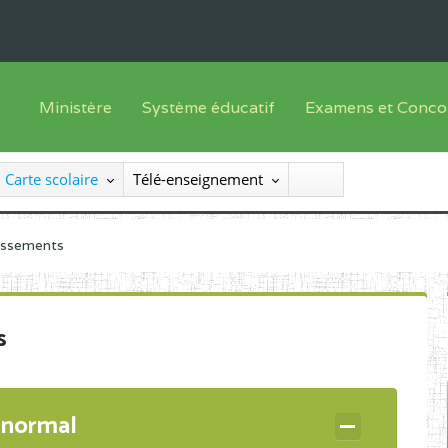
Ministère
Système éducatif
Examens et Conco
Sous sys
Le Ministre
Offre de formation
Inscriptions
Carte scolaire
Télé-enseignement
Sous sys
Le SEESEN
Progammes d'études
Liste des candidats
Inspection Générale des Services
Manuels scolaires
Résultats
lissements
Inspection Générale des Enseignements
Diplômes disponib
Administration Centrale
s
Services Déconcentrés
Organigramme
 normal