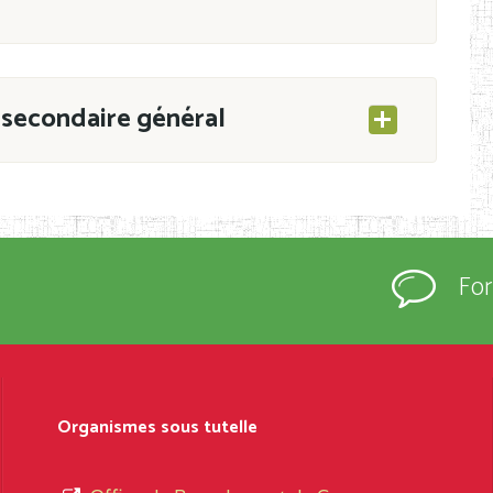
secondaire général
ESEC/CAB du 21 mars 2011 portant ouverture
s d’Enseignement Secondaire et Normal (RNE),
Fo
s régulièrement immatriculés et inscrits au
rtées à la connaissance du grand public.
épartement et Arrondissement ; suivent les
sformation et d’ouverture, le nom du fondateur
Organismes sous tutelle
t, le sous-système, le type d’enseignement