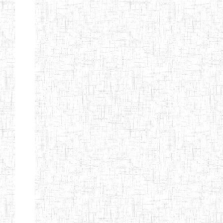
TTC TATUM
ST PIUS X
01/08/2000
ENIET
Pri
TECHNICAL
TEACHER
TRAINING
COLLEGE
TATUM
NIGHTINGALE
20/08/2013
ENIEG
Pri
TEACHER
TRAINING
COLLEGE
CHRIST THE
04/08/2010
ENIEG
Pri