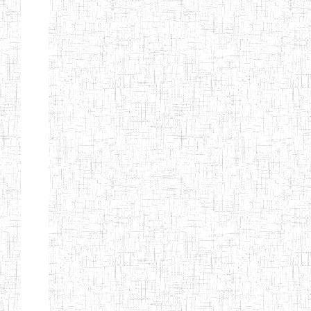
Début
Préc.
1
2
3
4
5
6
Suivant
Fin
Etablissements
d'enseignement
secondaire
technique
et
professionnel