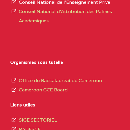
Conseil National de l’Enseignement Privé
L’offre
CENTRE
COLLEGE PRIVE
5JK
Conseil National d'Attribution des Palmes
d’éducation
CATHOLIQUE
Academiques
de
D'ENSEIGNEMENT
l’Enseignement
TECHNIQUE
Secondaire
INDUSTRIEL FEMININ
Général
MARIA GORETTI BP
au
Organismes sous tutelle
:1152 YAOUNDE
terme
des
CENTRE
COLLEGE PRIVE LAIC
5JK
Office du Baccalaureat du Cameroun
opérations
SAINT MICHEL
Cameroon GCE Board
d’immatriculation
ARCHANGE BP :10017
du
Liens utiles
YAOUNDE
mois
SIGE SECTORIEL
CENTRE
COMPLEXE SCOLAIRE
5JK
de
PADESCE