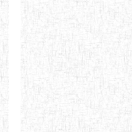
BAPTIST
08/08/1983
ENIEG
Pri
TEACHERS
TRAINING
COLLEGE
KENCHOLIA
15/09/2015
ENIEG
Pri
TEACHER'S
TRAINING
COLLEGE
"K.T.T.C NDOP"
ENIEG PRIVEE
01/09/2015
ENIEG
Pri
BILINGUE
LAIQUE LES
PERFORMANCES