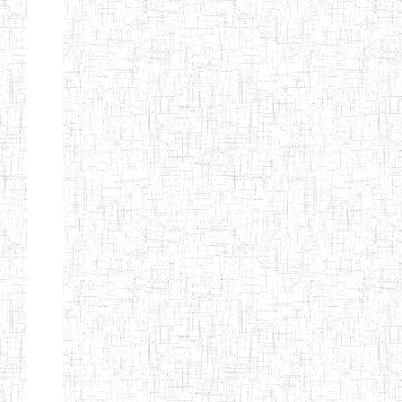
ANDREW'S BTTC
MODEL
08/09/2015
ENIEG
Pri
INCLUSIVE
BILINGUAL
TEACHER
TRAINING
INSTITUTE
CEFED/SPED/TTI
17/11/2008
ENIEG
Pri
SANTA
PTTC MBENGWI
06/08/1990
ENIEG
Pri
FULL GOSPEL
02/10/1998
ENIEG
Pri
BTTC MBENGWI