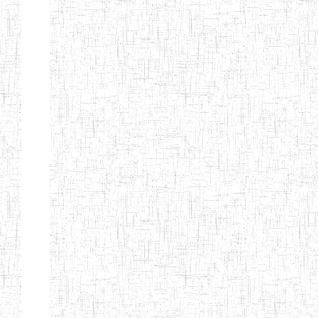
MODERNE
SAINTE MARIE
ENIEG PRIVEE
04/08/2010
ENIEG
Pri
BILINGUE LES
BOSONS
ENIEG BILINGUE
01/08/2014
ENIEG
Pri
LE NORMALIEN
CITOYEN
ENIEG BILINGUE
03/10/2012
ENIEG
Pri
CLAIRE
FONTAINE
Page 4 sur 13 Total: 307
Afficher