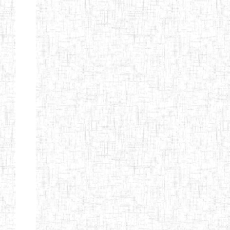
PEDAGOGIQUES
ENIEG DU HAUT
12/08/2013
ENIEG
Pri
NKAM
ENIEG BILINGUE
05/09/2003
ENIEG
Pri
DE L'IPEP DE
BANDJOUN
ENIEG PRIVEE
07/09/2012
ENIEG
Pri
NANFAH
ENPIEG TERESA
14/03/2014
ENIEG
Pri
JANE
ENIEG
04/08/2010
ENIEG
Pri