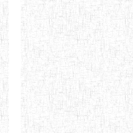
d'enseignement
normal
ENI
Chercher:
Effacer les filtres
Denomination
Type