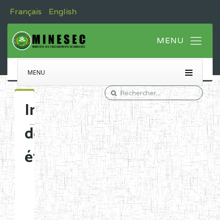
Français
English
MENU
Immatriculation
des
établissements
Etablissements