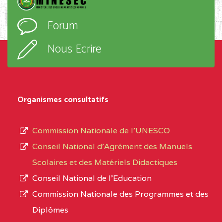
D'ENSEIGNEMENT
l’ordre
Forum
TECHNIQUE ADOLPH
d’enseignement,
KOLPING (COPAK) BP
le
Nous Ecrire
:33853 YAOUNDE
sous-
système,
CENTRE
COLLEGE
5JK
le
D'ENSEIGNEMENT
Organismes consultatifs
type
GENERAL ET
d’enseignement
PROFESSIONNEL
Commission Nationale de l’UNESCO
autorisé
(CEGEP) STE FOI BP
Conseil National d’Agrément des Manuels
et
:4740 YAOUNDE
Scolaires et des Matériels Didactiques
le
Conseil National de l’Education
CENTRE
COLLEGE PANAFRICAIN
5JK
numéro
Commission Nationale des Programmes et des
DE L'EXCELLENCE BP
d’immatriculation.
Diplômes
:4447 YAOUNDE