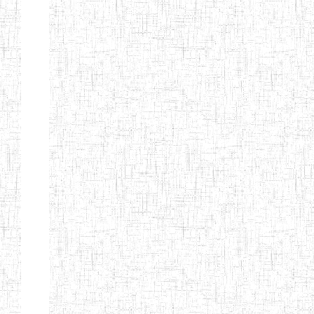
KING TEACHER
TRAINING
COLLEGE
ITCIG SENTTI
14/02/2007
ENIEG
Pri
CAMEROON
27/08/2015
ENIEG
Pri
INCLUSIVE
SPECIAL
EDUCATION
TEACHERS'
TRAINING AND
EMPOWERMENT
PROGRAMME
(CISETTEP)