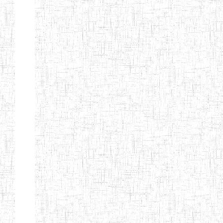
ALBERT
27/08/2015
ENIEG
Pri
TEACHERS'
TRAINING
INSTITUTE
CAMEROUN
(A.T.T.I.C)
NACHO
12/08/2010
ENIET
Pri
TECHNICAL
TEACHER
TRAINING
INSTITUTE
SAINT
28/12/2007
ENIEG
Pri