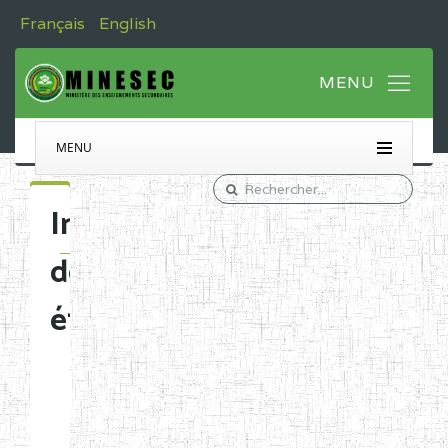
Français
English
MENU
Immatriculation
des
établissements
Etablissements