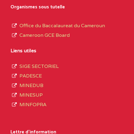
MARIA GORETTI BP
au
Organismes sous tutelle
:1152 YAOUNDE
terme
des
CENTRE
COLLEGE PRIVE LAIC
5JK
Office du Baccalaureat du Cameroun
opérations
SAINT MICHEL
Cameroon GCE Board
d’immatriculation
ARCHANGE BP :10017
du
Liens utiles
YAOUNDE
mois
SIGE SECTORIEL
CENTRE
COMPLEXE SCOLAIRE
5JK
de
PADESCE
AKOA BP :13029
septembre
MINEDUB
YAOUNDE
2020
MINESUP
compte
CENTRE
COMPLEXE SCOLAIRE
5JK
MINFOPRA
3408
BILINGUE SAINT
structures
GERMAIN BP :12671
réparties
Lettre d'information
YAOUNDE