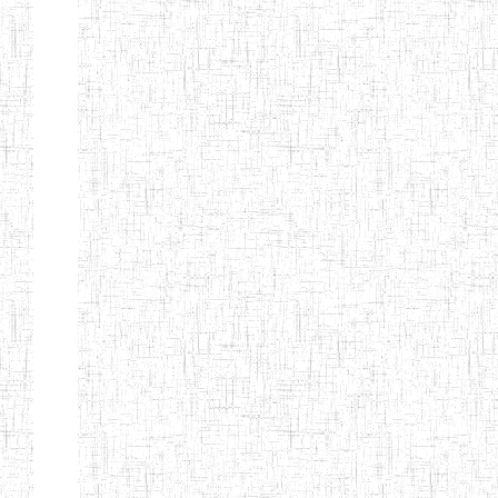
d'enseignement
normal
ENI
Chercher:
Effacer les filtres
Denomination
Type