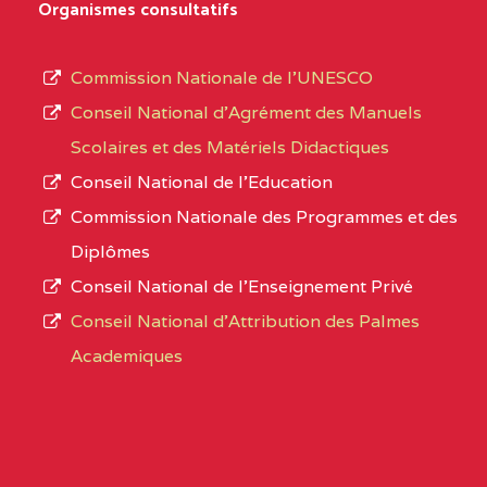
D'ENSEIGNEMENT
Organismes consultatifs
type
GENERAL ET
d’enseignement
PROFESSIONNEL
Commission Nationale de l’UNESCO
autorisé
(CEGEP) STE FOI BP
Conseil National d’Agrément des Manuels
et
:4740 YAOUNDE
Scolaires et des Matériels Didactiques
le
Conseil National de l’Education
CENTRE
COLLEGE PANAFRICAIN
5JK
numéro
Commission Nationale des Programmes et des
DE L'EXCELLENCE BP
d’immatriculation.
Diplômes
:4447 YAOUNDE
Conseil National de l’Enseignement Privé
L’offre
CENTRE
COLLEGE PRIVE
5JK
Conseil National d'Attribution des Palmes
d’éducation
CATHOLIQUE
Academiques
de
D'ENSEIGNEMENT
l’Enseignement
TECHNIQUE
Secondaire
INDUSTRIEL FEMININ
Général