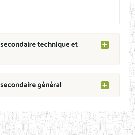
secondaire technique et
secondaire général
ESEC/CAB du 21 mars 2011 portant ouverture
s d’Enseignement Secondaire et Normal (RNE),
s régulièrement immatriculés et inscrits au