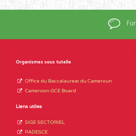
rtées à la connaissance du grand public.
épartement et Arrondissement ; suivent les
Fo
sformation et d’ouverture, le nom du fondateur
t, le sous-système, le type d’enseignement
Organismes sous tutelle
daire Général
au terme des opérations
 compte 3408 structures réparties ainsi qu’il
Office du Baccalaureat du Cameroun
Cameroon GCE Board
Matricule
, soit :
Liens utiles
INGUE LES
2JJ2WFD111114112
SIGE SECTORIEL
spéciale
PADESCE