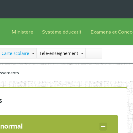
Ministère
Système éducatif
Examens et Conco
Sous sys
Le Ministre
Offre de formation
Inscriptions
Carte scolaire
Télé-enseignement
Sous sys
Le SEESEN
Progammes d'études
Liste des candidats
Inspection Générale des Services
Manuels scolaires
Résultats
lissements
Inspection Générale des Enseignements
Diplômes disponib
Administration Centrale
s
Services Déconcentrés
Organigramme
 normal