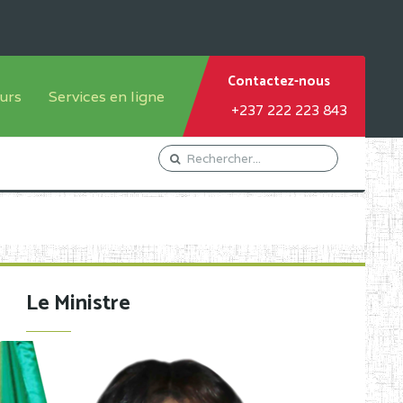
Contactez-nous
urs
Services en ligne
+237 222 223 843
tème francophone
Orientation Conseil
tème anglophone
Gestion du Personnel
Gestion du matricule des
élèves
les
Demande d'actes certificatifs
Le Ministre
Demande de subvention
Acceder au Mail pro