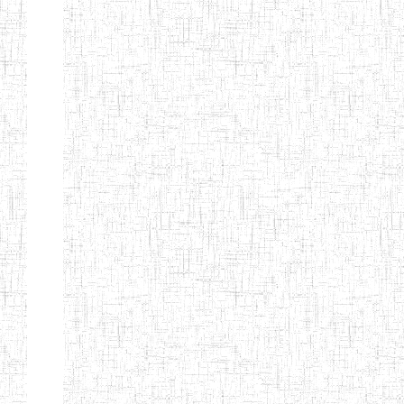
KING TEACHER
TRAINING
COLLEGE
ITCIG SENTTI
14/02/2007
ENIEG
Pri
CAMEROON
27/08/2015
ENIEG
Pri
INCLUSIVE
SPECIAL
EDUCATION
TEACHERS'
TRAINING AND
EMPOWERMENT
PROGRAMME
(CISETTEP)