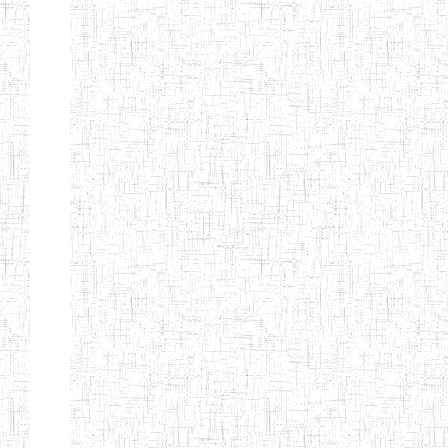
TTC TATUM
ST PIUS X
01/08/2000
ENIET
Pri
TECHNICAL
TEACHER
TRAINING
COLLEGE
TATUM
NIGHTINGALE
20/08/2013
ENIEG
Pri
TEACHER
TRAINING
COLLEGE
CHRIST THE
04/08/2010
ENIEG
Pri