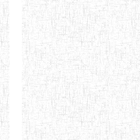
MODERNE
SAINTE MARIE
ENIEG PRIVEE
04/08/2010
ENIEG
Pri
BILINGUE LES
BOSONS
ENIEG BILINGUE
01/08/2014
ENIEG
Pri
LE NORMALIEN
CITOYEN
ENIEG BILINGUE
03/10/2012
ENIEG
Pri
CLAIRE
FONTAINE
Page 4 sur 13 Total: 307
Afficher