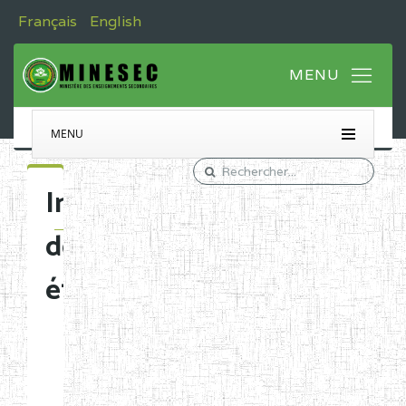
Français
English
MENU
Immatriculation
des
établissements
Etablissements