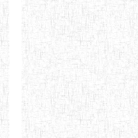
ALBERT
27/08/2015
ENIEG
Pri
TEACHERS'
TRAINING
INSTITUTE
CAMEROUN
(A.T.T.I.C)
NACHO
12/08/2010
ENIET
Pri
TECHNICAL
TEACHER
TRAINING
INSTITUTE
SAINT
28/12/2007
ENIEG
Pri