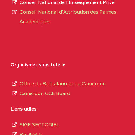
Conseil National de l’Enseignement Privé
L’offre
CENTRE
COLLEGE PRIVE
5JK
Conseil National d'Attribution des Palmes
d’éducation
CATHOLIQUE
Academiques
de
D'ENSEIGNEMENT
l’Enseignement
TECHNIQUE
Secondaire
INDUSTRIEL FEMININ
Général
MARIA GORETTI BP
au
Organismes sous tutelle
:1152 YAOUNDE
terme
des
CENTRE
COLLEGE PRIVE LAIC
5JK
Office du Baccalaureat du Cameroun
opérations
SAINT MICHEL
Cameroon GCE Board
d’immatriculation
ARCHANGE BP :10017
du
Liens utiles
YAOUNDE
mois
SIGE SECTORIEL
CENTRE
COMPLEXE SCOLAIRE
5JK
de
PADESCE