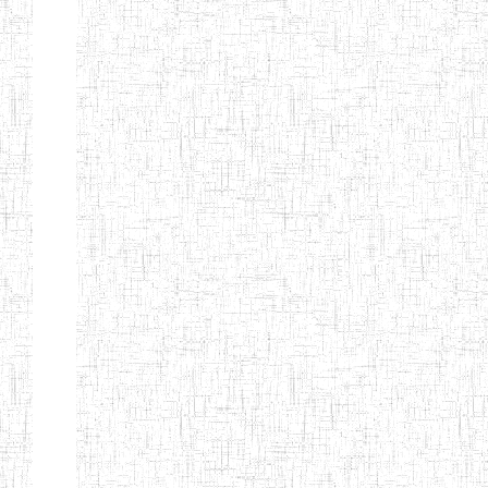
Début
Préc.
1
2
3
4
5
6
Suivant
Fin
Etablissements
d'enseignement
secondaire
technique
et
professionnel