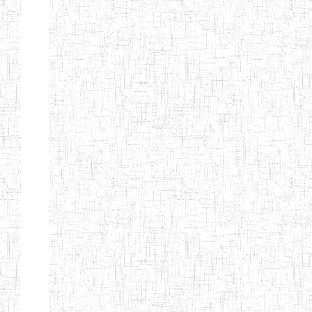
ANDREW'S BTTC
MODEL
08/09/2015
ENIEG
Pri
INCLUSIVE
BILINGUAL
TEACHER
TRAINING
INSTITUTE
CEFED/SPED/TTI
17/11/2008
ENIEG
Pri
SANTA
PTTC MBENGWI
06/08/1990
ENIEG
Pri
FULL GOSPEL
02/10/1998
ENIEG
Pri
BTTC MBENGWI