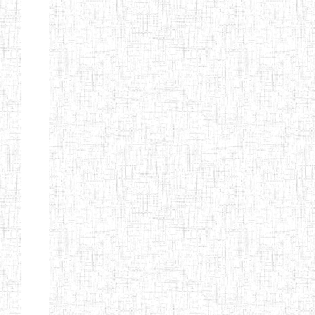
PEDAGOGIQUES
ENIEG DU HAUT
12/08/2013
ENIEG
Pri
NKAM
ENIEG BILINGUE
05/09/2003
ENIEG
Pri
DE L'IPEP DE
BANDJOUN
ENIEG PRIVEE
07/09/2012
ENIEG
Pri
NANFAH
ENPIEG TERESA
14/03/2014
ENIEG
Pri
JANE
ENIEG
04/08/2010
ENIEG
Pri