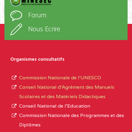
D'ENSEIGNEMENT
l’ordre
Forum
TECHNIQUE ADOLPH
d’enseignement,
KOLPING (COPAK) BP
le
Nous Ecrire
:33853 YAOUNDE
sous-
système,
CENTRE
COLLEGE
5JK
le
D'ENSEIGNEMENT
Organismes consultatifs
type
GENERAL ET
d’enseignement
PROFESSIONNEL
Commission Nationale de l’UNESCO
autorisé
(CEGEP) STE FOI BP
Conseil National d’Agrément des Manuels
et
:4740 YAOUNDE
Scolaires et des Matériels Didactiques
le
Conseil National de l’Education
CENTRE
COLLEGE PANAFRICAIN
5JK
numéro
Commission Nationale des Programmes et des
DE L'EXCELLENCE BP
d’immatriculation.
Diplômes
:4447 YAOUNDE