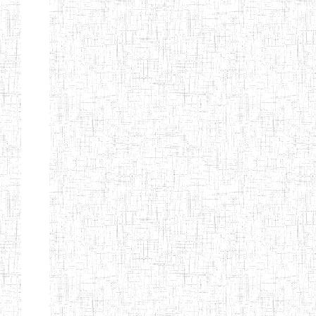
d'enseignement
normal
ENI
Chercher:
Effacer les filtres
Denomination
Type