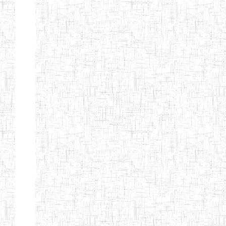
BAPTIST
08/08/1983
ENIEG
Pri
TEACHERS
TRAINING
COLLEGE
KENCHOLIA
15/09/2015
ENIEG
Pri
TEACHER'S
TRAINING
COLLEGE
"K.T.T.C NDOP"
ENIEG PRIVEE
01/09/2015
ENIEG
Pri
BILINGUE
LAIQUE LES
PERFORMANCES