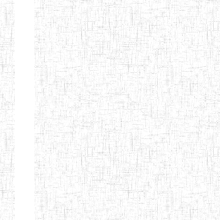
BAFOUSSAM
ENIET DE
13/08/2013
ENIET
Public
BAFOUSSAM-
BALENG
ENIEG DE
02/05/2001
ENIEG
Public
BANGANTE
ENIEG DE
26/08/1975
ENIEG
Public
FOUMBAN
ENIEG DE
30/06/1984
ENIEG
Public
SANGMELIMA
ENBIEG
01/01/1975
ENIEG
Public
D'EBOLOWA