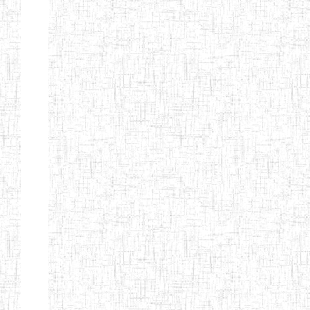
ENIET
04/10/2012
ENIET
Public
D'EBOLOWA
ENIEG DE
01/09/1986
ENIEG
Public
KRIBI
ENIEG DE
08/09/2003
ENIEG
Public
MVENGUE
ENIEG
02/05/2001
ENIEG
Public
D'AMBAM
GTTC BUEA
15/09/1986
ENIEG
Public
GTTC LIMBE
08/09/2003
ENIEG
Public