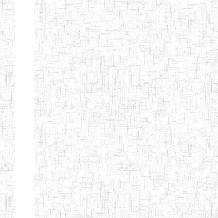
GTTC
12/11/1984
ENIEG
Public
NKAMBE
GTTC WUM
01/09/1997
ENIEG
Public
GTTC
27/08/1975
ENIEG
Public
BAMENDA
GTTC
06/09/2000
ENIEG
Public
MBENGWI
GTTTC
05/09/2010
ENIET
Public
MBENGWI
GTTC NDOP
22/10/2002
ENIEG
Public