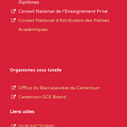
Diplômes
:4447 YAOUNDE
Conseil National de l’Enseignement Privé
L’offre
CENTRE
COLLEGE PRIVE
5JK
Conseil National d'Attribution des Palmes
d’éducation
CATHOLIQUE
Academiques
de
D'ENSEIGNEMENT
l’Enseignement
TECHNIQUE
Secondaire
INDUSTRIEL FEMININ
Général
MARIA GORETTI BP
au
Organismes sous tutelle
:1152 YAOUNDE
terme
des
CENTRE
COLLEGE PRIVE LAIC
5JK
Office du Baccalaureat du Cameroun
opérations
SAINT MICHEL
Cameroon GCE Board
d’immatriculation
ARCHANGE BP :10017
du
Liens utiles
YAOUNDE
mois
SIGE SECTORIEL