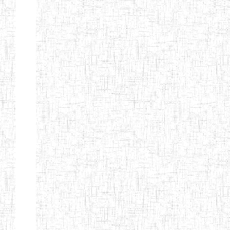
Nature
Arrondissement
Denomination
Création
Type
Nature
GTTC KUMBO
14/07/2001
ENIEG
Public
GTTTC
12/09/2014
ENIET
Public
JIKEJEM