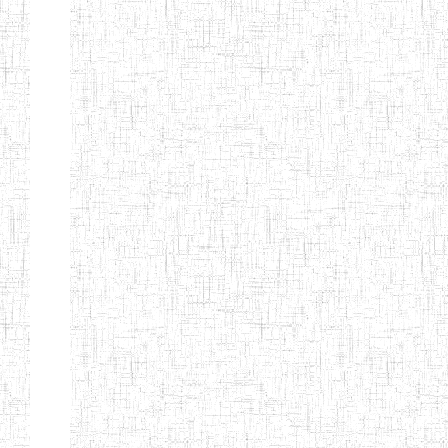
ENIEG DE
17/07/2001
ENIEG
Public
MBOUDA
ENIEG DE
20/09/1999
ENIEG
Public
BAFANG
ENIEG DE
13/10/2012
ENIEG
Public
BAHAM
ENIEG DE
07/08/2013
ENIEG
Public
BANDJOUN
ENIEG DE
15/08/1983
ENIEG
Public
DSCHANG
ENBIEG DE
01/01/1974
ENIEG
Public