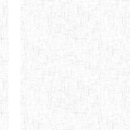
d'enseignement
normal
ENI
Chercher:
Effacer les filtres
Denomination
Type