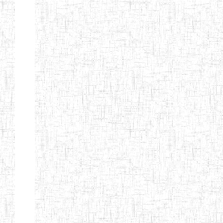
Page 12 sur 13 Total: 307
Afficher
Début
Préc.
4
5
6
7
8
9
13
Suivant
Fin
Etablissements
d'enseignement
secondaire
technique
et