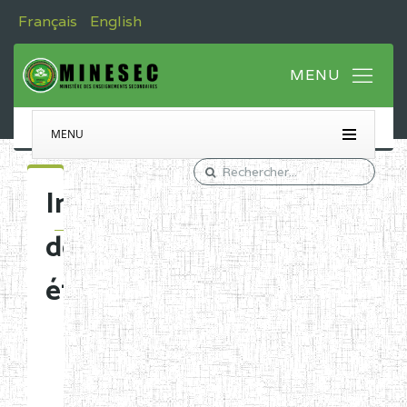
Français
English
MENU
Immatriculation
des
établissements
Etablissements