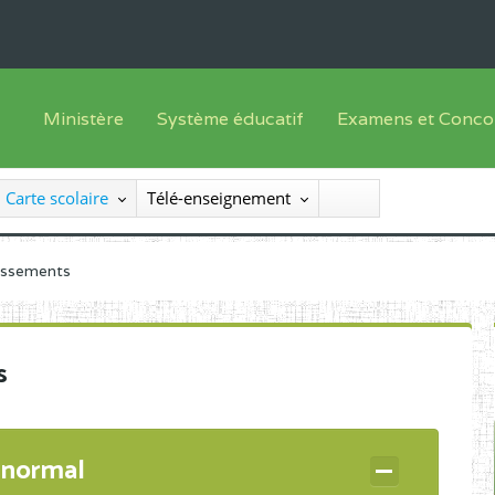
Ministère
Système éducatif
Examens et Conco
Sous sys
Le Ministre
Offre de formation
Inscriptions
Carte scolaire
Télé-enseignement
Sous sys
Le SEESEN
Progammes d'études
Liste des candidats
Inspection Générale des Services
Manuels scolaires
Résultats
lissements
Inspection Générale des Enseignements
Diplômes disponib
Administration Centrale
s
Services Déconcentrés
Organigramme
 normal