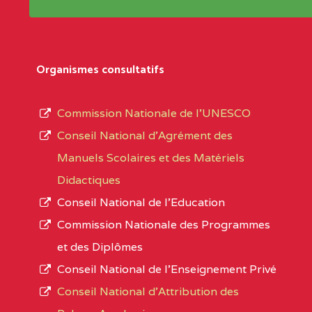
Répertoire sont publiées chaque année et po
Région
Les établissements sont listés par Région, D
Département
références des textes de création ou de tran
Organismes consultatifs
pour le secteur privé, l’ordre d’enseignemen
Arrondissement
autorisé et le numéro d’immatriculation.
Commission Nationale de l’UNESCO
Noms
Conseil National d’Agrément des
L’offre d’éducation de
l’Enseignement Secon
Localité
Manuels Scolaires et des Matériels
d’immatriculation du mois de septembre 2020
Didactiques
suit :
Conseil National de l’Education
Région
Noms
1950 établissements publics
fonctionnels
Commission Nationale des Programmes
895 CES dont 86 Bilingues
et des Diplômes
ADAMAOUA
INSTITUT POLYVALENT BIL
1055 Lycées dont 351 Bilingues
Conseil National de l’Enseignement Privé
PINTADES BP :
72 établissements avec section bilingue 
Conseil National d'Attribution des
ADAMAOUA
COLLEGE PRIVE LAIC POLY