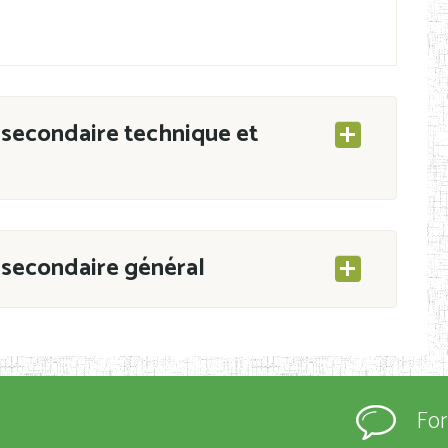
secondaire technique et
secondaire général
ESEC/CAB du 21 mars 2011 portant ouverture
s d’Enseignement Secondaire et Normal (RNE),
Fo
s régulièrement immatriculés et inscrits au