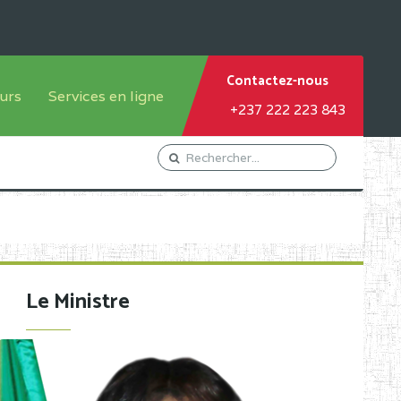
Contactez-nous
urs
Services en ligne
+237 222 223 843
tème francophone
Orientation Conseil
tème anglophone
Gestion du Personnel
Gestion du matricule des
élèves
les
Demande d'actes certificatifs
Le Ministre
Demande de subvention
Acceder au Mail pro