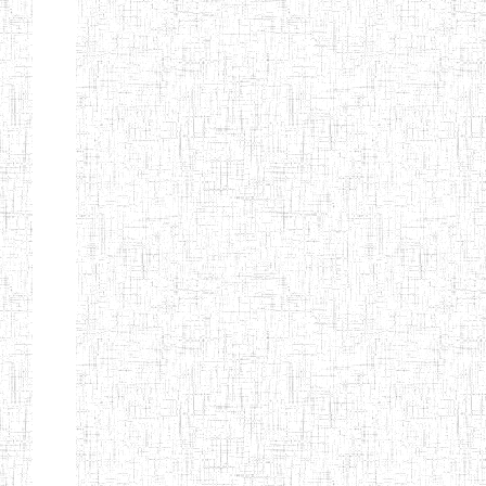
FIERTE
ENIEG TAGA
02/09/2014
ENIEG
Privé
ENIET
04/02/2014
ENIET
Privé
SIANTOU
ENIEG PRIVEE
28/08/2009
ENIEG
Privé
GOLDEN
ENIEG
28/12/2007
ENIEG
Privé
BILINGUE LE
GRAND
ENIEG
15/04/2014
ENIEG
Privé
BILINGUE
VIVA