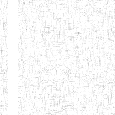
Nature
Arrondissement
Denomination
Création
Type
Natur
ENIEG LES
25/09/1995
ENIEG
Privé
MOINILLONS
ENPIEG
10/10/2013
ENIEG
Privé
BILINGUE
MAGAWATI