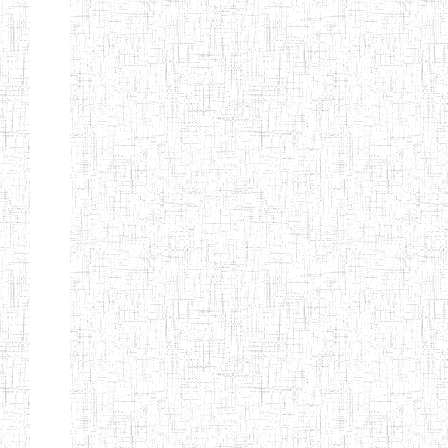
d'enseignement
normal
ENI
Chercher:
Effacer les filtres
Denomination
Type