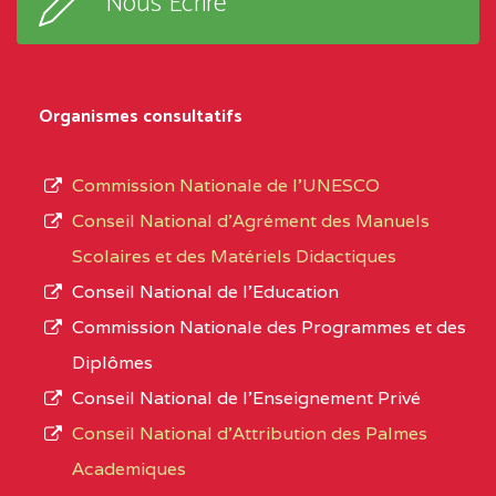
Nous Ecrire
:33853 YAOUNDE
sous-
système,
CENTRE
COLLEGE
5JK
le
D'ENSEIGNEMENT
Organismes consultatifs
type
GENERAL ET
d’enseignement
PROFESSIONNEL
Commission Nationale de l’UNESCO
autorisé
(CEGEP) STE FOI BP
Conseil National d’Agrément des Manuels
et
:4740 YAOUNDE
Scolaires et des Matériels Didactiques
le
Conseil National de l’Education
CENTRE
COLLEGE PANAFRICAIN
5JK
numéro
Commission Nationale des Programmes et des
DE L'EXCELLENCE BP
d’immatriculation.
Diplômes
:4447 YAOUNDE
Conseil National de l’Enseignement Privé
L’offre
CENTRE
COLLEGE PRIVE
5JK
Conseil National d'Attribution des Palmes
d’éducation
CATHOLIQUE
Academiques
de