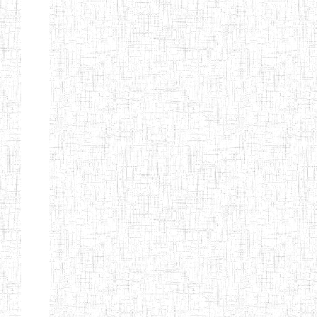
ENIEG BERYLA
06/06/2014
ENIEG
Privé
ENIEG
28/08/2009
ENIEG
Privé
L'EXCELLENCE
ENIEG DES
10/07/2001
ENIEG
Privé
NATIONS
ENIET PAUL
23/07/2014
ENIET
Privé
MOMO
ENIEG PRIVEE
10/07/2008
ENIEG
Privé
TCHEB'S
ENIEG PRIVEE
12/07/2019
ENIEG
Privé