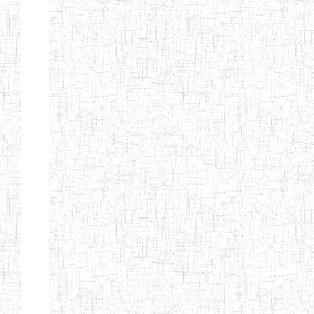
BILINGUE
INCLUSIVE
LOUIS
BRAILLE DU
CJARC
ENIEG LA
28/12/2007
ENIEG
Privé
PENSEE
ENIEG PRIVEE
28/08/2009
ENIEG
Privé
AIME-CESAIRE
ENIEG
03/06/2014
ENIEG
Privé
SIANTOU
ENIEG LA
26/05/2014
ENIEG
Privé