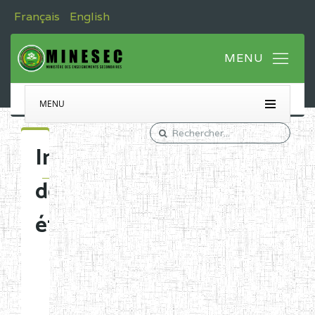
Français
English
MENU
Immatriculation
des
établissements
Etablissements