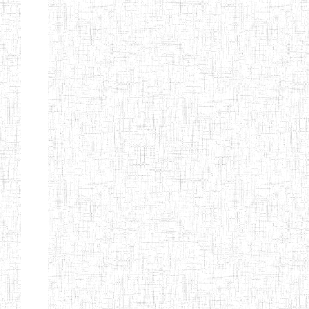
EDUCATION
ENIEG PRIVEE
20/08/2015
ENIEG
Privé
MERE
THERESA
ENIEG COSBIE
28/08/2009
ENIEG
Privé
ENIEG STAR
28/12/2007
ENIEG
Privé
ENIEG MEVEC
02/07/2012
ENIEG
Privé
Page 2 sur 13 Total: 307
Afficher
Début
Préc.
1
2
3
4
5
6