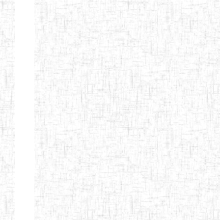
ENIEG
10/07/2000
ENIEG
Privé
BILINGUE
MATSIAZE
ENPIEG
20/08/2015
ENIEG
Privé
BILINGUE
SENTTI-IBES
ENIEG PRIVEE
06/06/2016
ENIEG
Privé
BILINGUE LES
ROSSIGNOLS
MAJORS
ENI PRIVEE
22/09/2000
ENIEG
Privé
LAIQUE