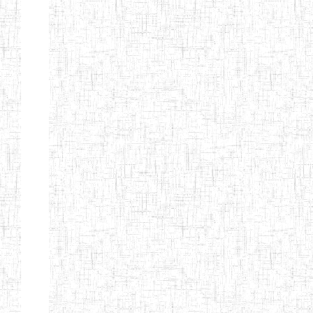
Suivant
Fin
Etablissements
d'enseignement
secondaire
technique
et
professionnel
ESTP
Etablissements