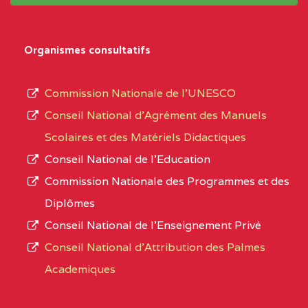
système,
CENTRE
COLLEGE
5JK
le
D'ENSEIGNEMENT
Organismes consultatifs
type
GENERAL ET
d’enseignement
PROFESSIONNEL
Commission Nationale de l’UNESCO
autorisé
(CEGEP) STE FOI BP
Conseil National d’Agrément des Manuels
et
:4740 YAOUNDE
Scolaires et des Matériels Didactiques
le
Conseil National de l’Education
CENTRE
COLLEGE PANAFRICAIN
5JK
numéro
Commission Nationale des Programmes et des
DE L'EXCELLENCE BP
d’immatriculation.
Diplômes
:4447 YAOUNDE
Conseil National de l’Enseignement Privé
L’offre
CENTRE
COLLEGE PRIVE
5JK
Conseil National d'Attribution des Palmes
d’éducation
CATHOLIQUE
Academiques
de
D'ENSEIGNEMENT
l’Enseignement