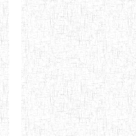
Etablissements
d'enseignement
secondaire
technique
et
professionnel
ESTP
Etablissements
d'enseignement