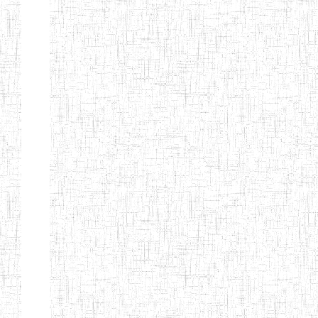
d'enseignement
normal
ENI
Chercher:
Effacer les filtres
Denomination
Type