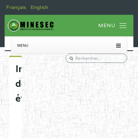
Français
English
MENU
Immatriculation
des
établissements
Etablissements