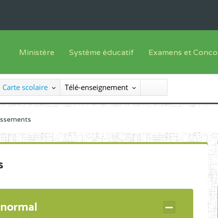
Ministère
Système éducatif
Examens et Conco
Sous sys
Le Ministre
Offre de formation
Inscriptions
Carte scolaire
Télé-enseignement
Sous sys
Le SEESEN
Progammes d'études
Liste des candidats
Inspection Générale des Services
Manuels scolaires
Résultats
lissements
Inspection Générale des Enseignements
Diplômes disponib
Administration Centrale
s
Services Déconcentrés
Organigramme
 normal