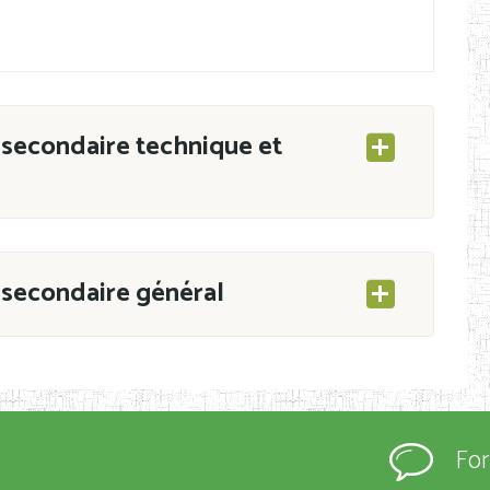
secondaire technique et
secondaire général
ESEC/CAB du 21 mars 2011 portant ouverture
s d’Enseignement Secondaire et Normal (RNE),
Fo
s régulièrement immatriculés et inscrits au