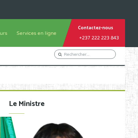
Contactez-nous
urs
Services en ligne
+237 222 223 843
tème francophone
Orientation Conseil
tème anglophone
Gestion du Personnel
Gestion du matricule des
élèves
les
Demande d'actes certificatifs
Le Ministre
Demande de subvention
Acceder au Mail pro