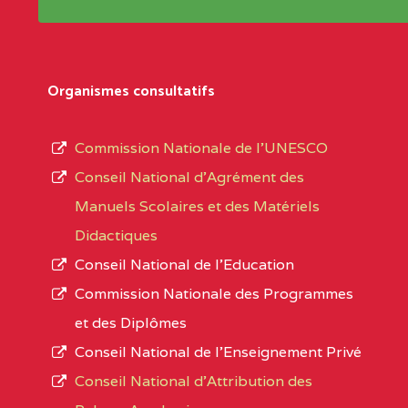
Répertoire sont publiées chaque année et po
Région
Les établissements sont listés par Région, D
Département
références des textes de création ou de tran
Organismes consultatifs
pour le secteur privé, l’ordre d’enseignemen
Arrondissement
autorisé et le numéro d’immatriculation.
Commission Nationale de l’UNESCO
Noms
Conseil National d’Agrément des
L’offre d’éducation de
l’Enseignement Secon
Localité
Manuels Scolaires et des Matériels
d’immatriculation du mois de septembre 2020
Didactiques
suit :
Conseil National de l’Education
Région
Noms
1950 établissements publics
fonctionnels
Commission Nationale des Programmes
895 CES dont 86 Bilingues
et des Diplômes
ADAMAOUA
INSTITUT POLYVALENT BIL
1055 Lycées dont 351 Bilingues
Conseil National de l’Enseignement Privé
PINTADES BP :
72 établissements avec section bilingue 
Conseil National d'Attribution des
ADAMAOUA
COLLEGE PRIVE LAIC POLY