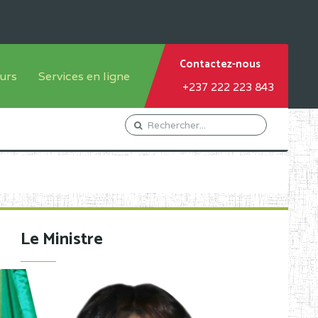
Contactez-nous
urs
Services en ligne
+237 222 223 843
tème francophone
Orientation Conseil
tème anglophone
Gestion du Personnel
Gestion du matricule des
élèves
les
Demande d'actes certificatifs
Le Ministre
Demande de subvention
Acceder au Mail pro