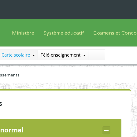
Ministère
Système éducatif
Examens et Conco
Sous sys
Le Ministre
Offre de formation
Inscriptions
Carte scolaire
Télé-enseignement
Sous sys
Le SEESEN
Progammes d'études
Liste des candidats
Inspection Générale des Services
Manuels scolaires
Résultats
lissements
Inspection Générale des Enseignements
Diplômes disponib
Administration Centrale
s
Services Déconcentrés
Organigramme
 normal