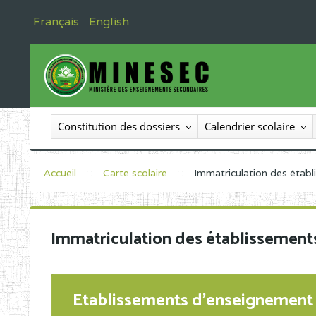
Français
English
Constitution des dossiers
Calendrier scolaire
Accueil
Carte scolaire
Immatriculation des étab
Immatriculation des établissement
Etablissements d'enseignement