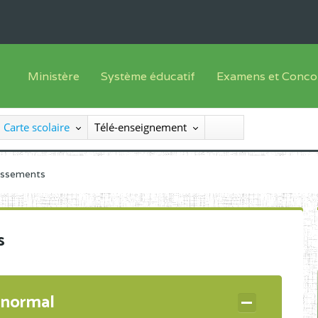
Ministère
Système éducatif
Examens et Conco
Sous sys
Le Ministre
Offre de formation
Inscriptions
Carte scolaire
Télé-enseignement
Sous sys
Le SEESEN
Progammes d'études
Liste des candidats
Inspection Générale des Services
Manuels scolaires
Résultats
lissements
Inspection Générale des Enseignements
Diplômes disponib
Administration Centrale
s
Services Déconcentrés
Organigramme
 normal