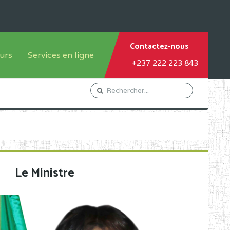
Contactez-nous
urs
Services en ligne
+237 222 223 843
tème francophone
Orientation Conseil
tème anglophone
Gestion du Personnel
Gestion du matricule des
élèves
les
Demande d'actes certificatifs
Le Ministre
Demande de subvention
Acceder au Mail pro