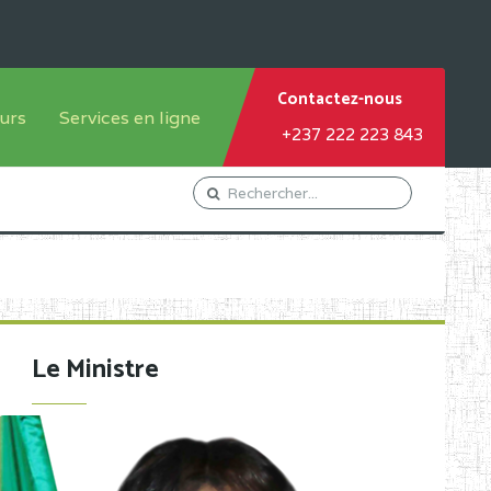
Contactez-nous
urs
Services en ligne
+237 222 223 843
tème francophone
Orientation Conseil
tème anglophone
Gestion du Personnel
Gestion du matricule des
élèves
les
Demande d'actes certificatifs
Le Ministre
Demande de subvention
Acceder au Mail pro