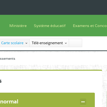
Ministère
Système éducatif
Examens et Conco
Sous sys
Le Ministre
Offre de formation
Inscriptions
Carte scolaire
Télé-enseignement
Sous sys
Le SEESEN
Progammes d'études
Liste des candidats
Inspection Générale des Services
Manuels scolaires
Résultats
lissements
Inspection Générale des Enseignements
Diplômes disponib
Administration Centrale
s
Services Déconcentrés
Organigramme
 normal