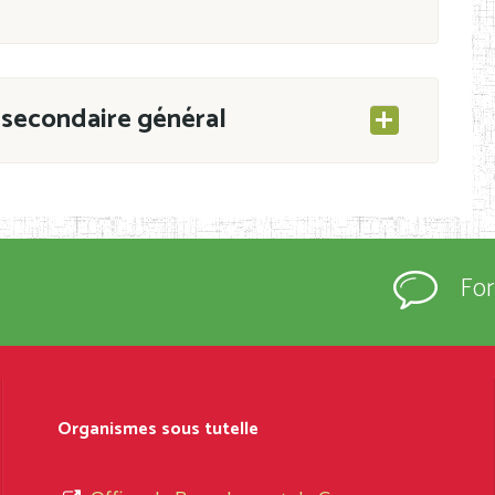
secondaire général
ESEC/CAB du 21 mars 2011 portant ouverture
s d’Enseignement Secondaire et Normal (RNE),
Fo
s régulièrement immatriculés et inscrits au
rtées à la connaissance du grand public.
épartement et Arrondissement ; suivent les
sformation et d’ouverture, le nom du fondateur
Organismes sous tutelle
t, le sous-système, le type d’enseignement