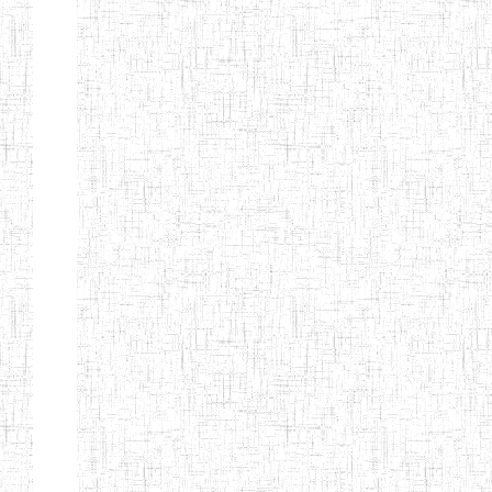
d'enseignement
normal
ENI
Chercher:
Effacer les filtres
Denomination
Type