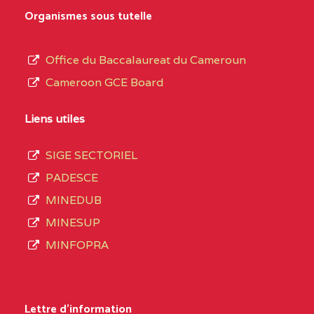
MARIA GORETTI BP
au
Organismes sous tutelle
:1152 YAOUNDE
terme
des
CENTRE
COLLEGE PRIVE LAIC
5JK
Office du Baccalaureat du Cameroun
opérations
SAINT MICHEL
Cameroon GCE Board
d’immatriculation
ARCHANGE BP :10017
du
Liens utiles
YAOUNDE
mois
SIGE SECTORIEL
CENTRE
COMPLEXE SCOLAIRE
5JK
de
PADESCE
AKOA BP :13029
septembre
MINEDUB
YAOUNDE
2020
MINESUP
compte
CENTRE
COMPLEXE SCOLAIRE
5JK
MINFOPRA
3408
BILINGUE SAINT
structures
GERMAIN BP :12671
réparties
Lettre d'information
YAOUNDE