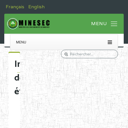
Français
English
MENU
Immatriculation
des
établissements
Etablissements