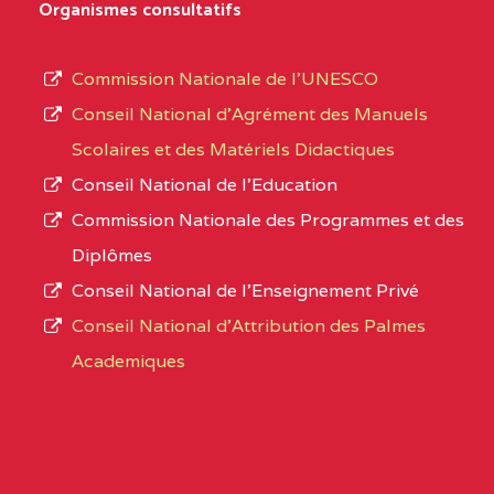
D'ENSEIGNEMENT
Organismes consultatifs
type
GENERAL ET
d’enseignement
PROFESSIONNEL
Commission Nationale de l’UNESCO
autorisé
(CEGEP) STE FOI BP
Conseil National d’Agrément des Manuels
et
:4740 YAOUNDE
Scolaires et des Matériels Didactiques
le
Conseil National de l’Education
CENTRE
COLLEGE PANAFRICAIN
5JK
numéro
Commission Nationale des Programmes et des
DE L'EXCELLENCE BP
d’immatriculation.
Diplômes
:4447 YAOUNDE
Conseil National de l’Enseignement Privé
L’offre
CENTRE
COLLEGE PRIVE
5JK
Conseil National d'Attribution des Palmes
d’éducation
CATHOLIQUE
Academiques
de
D'ENSEIGNEMENT
l’Enseignement
TECHNIQUE
Secondaire
INDUSTRIEL FEMININ
Général