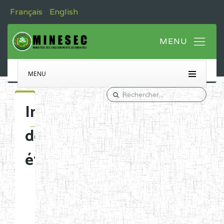
Français
English
MENU
Immatriculation
des
établissements
Etablissements