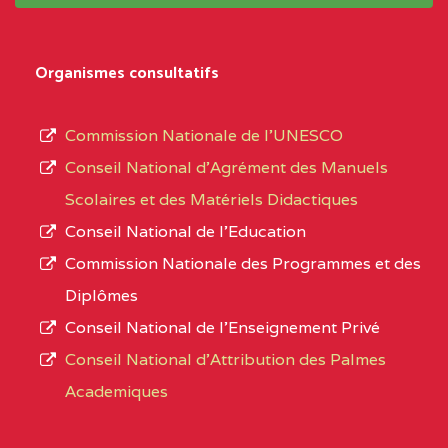
système,
CENTRE
COLLEGE
5JK
le
D'ENSEIGNEMENT
Organismes consultatifs
type
GENERAL ET
d’enseignement
PROFESSIONNEL
Commission Nationale de l’UNESCO
autorisé
(CEGEP) STE FOI BP
Conseil National d’Agrément des Manuels
et
:4740 YAOUNDE
Scolaires et des Matériels Didactiques
le
Conseil National de l’Education
CENTRE
COLLEGE PANAFRICAIN
5JK
numéro
Commission Nationale des Programmes et des
DE L'EXCELLENCE BP
d’immatriculation.
Diplômes
:4447 YAOUNDE
Conseil National de l’Enseignement Privé
L’offre
CENTRE
COLLEGE PRIVE
5JK
Conseil National d'Attribution des Palmes
d’éducation
CATHOLIQUE
Academiques
de
D'ENSEIGNEMENT
l’Enseignement