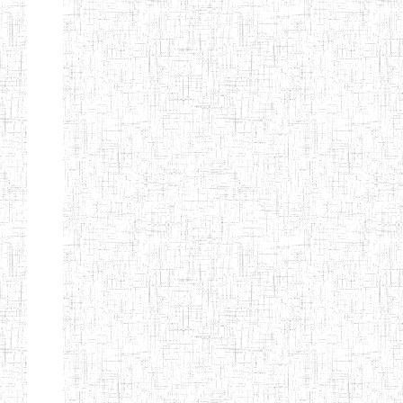
Etablissements
d'enseignement
secondaire
technique
et
professionnel
ESTP
Etablissements
d'enseignement