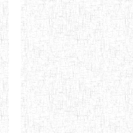
d'enseignement
normal
ENI
Chercher:
Effacer les filtres
Denomination
Type