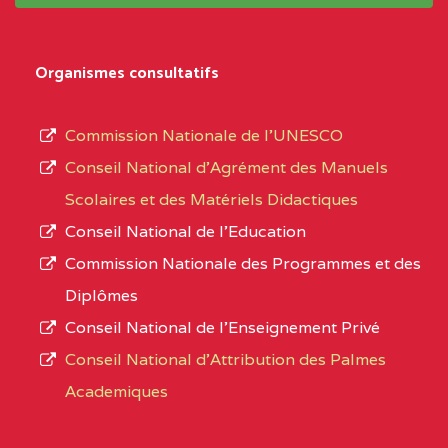
système,
CENTRE
COLLEGE
5JK
le
D'ENSEIGNEMENT
Organismes consultatifs
type
GENERAL ET
d’enseignement
PROFESSIONNEL
Commission Nationale de l’UNESCO
autorisé
(CEGEP) STE FOI BP
Conseil National d’Agrément des Manuels
et
:4740 YAOUNDE
Scolaires et des Matériels Didactiques
le
Conseil National de l’Education
CENTRE
COLLEGE PANAFRICAIN
5JK
numéro
Commission Nationale des Programmes et des
DE L'EXCELLENCE BP
d’immatriculation.
Diplômes
:4447 YAOUNDE
Conseil National de l’Enseignement Privé
L’offre
CENTRE
COLLEGE PRIVE
5JK
Conseil National d'Attribution des Palmes
d’éducation
CATHOLIQUE
Academiques
de
D'ENSEIGNEMENT
l’Enseignement