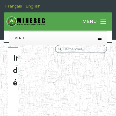
Français
English
MENU
Immatriculation
des
établissements
Etablissements