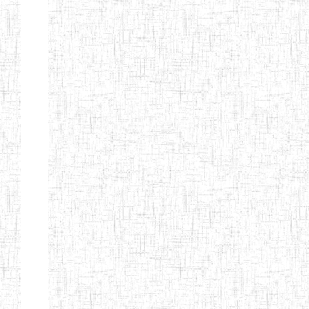
Etablissements
d'enseignement
secondaire
technique
et
professionnel
ESTP
Etablissements
d'enseignement