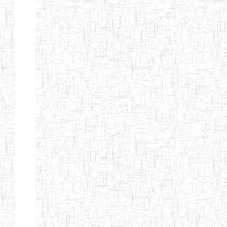
d'enseignement
normal
ENI
Chercher:
Effacer les filtres
Denomination
Type