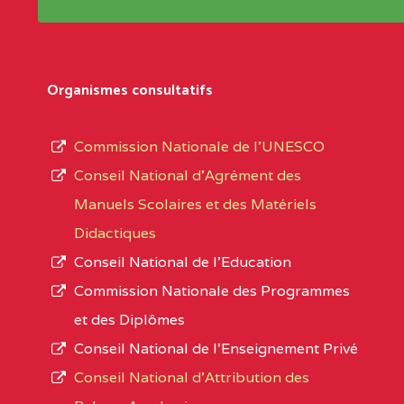
Répertoire sont publiées chaque année et po
Région
Les établissements sont listés par Région, D
Département
références des textes de création ou de tran
Organismes consultatifs
pour le secteur privé, l’ordre d’enseignemen
Arrondissement
autorisé et le numéro d’immatriculation.
Commission Nationale de l’UNESCO
Noms
Conseil National d’Agrément des
L’offre d’éducation de
l’Enseignement Secon
Localité
Manuels Scolaires et des Matériels
d’immatriculation du mois de septembre 2020
Didactiques
suit :
Conseil National de l’Education
Région
Noms
1950 établissements publics
fonctionnels
Commission Nationale des Programmes
895 CES dont 86 Bilingues
et des Diplômes
ADAMAOUA
INSTITUT POLYVALENT BIL
1055 Lycées dont 351 Bilingues
Conseil National de l’Enseignement Privé
PINTADES BP :
72 établissements avec section bilingue 
Conseil National d'Attribution des
ADAMAOUA
COLLEGE PRIVE LAIC POLY