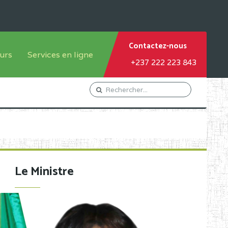
Contactez-nous
urs
Services en ligne
+237 222 223 843
tème francophone
Orientation Conseil
tème anglophone
Gestion du Personnel
Gestion du matricule des
élèves
les
Demande d'actes certificatifs
Le Ministre
Demande de subvention
Acceder au Mail pro