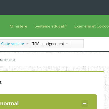
Ministère
Système éducatif
Examens et Conco
Sous sys
Le Ministre
Offre de formation
Inscriptions
Carte scolaire
Télé-enseignement
Sous sys
Le SEESEN
Progammes d'études
Liste des candidats
Inspection Générale des Services
Manuels scolaires
Résultats
lissements
Inspection Générale des Enseignements
Diplômes disponib
Administration Centrale
s
Services Déconcentrés
Organigramme
 normal