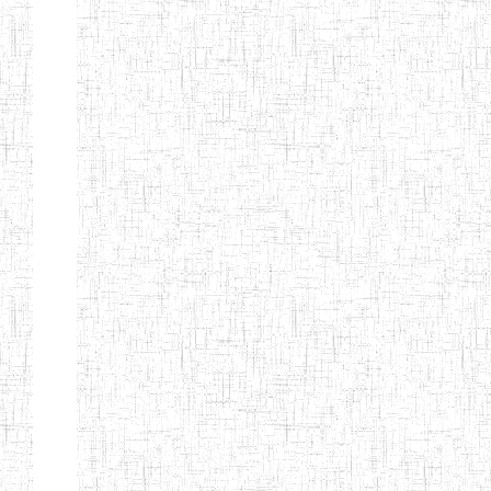
d'enseignement
normal
ENI
Chercher:
Effacer les filtres
Denomination
Type