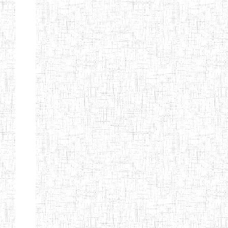
GTTC
17/07/2001
ENIEG
Publi
FUNDONG
Page 11 sur 13 Total: 307
Afficher
Début
Préc.
4
5
6
7
8
9
13
Suivant
Fin
Etablissements
d'enseignement