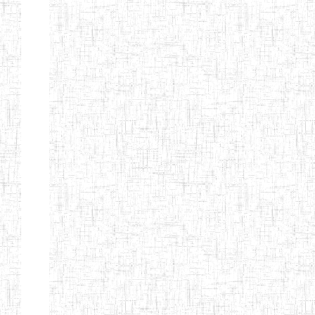
ENIEG
10/07/1983
ENIEG
Publi
D'ABONG
MBANG
ENIEG DE
12/06/2001
ENIEG
Publi
BATOURI
ENBIEG DE
01/08/2001
ENIEG
Publi
BERTOUA
ENIET DE
01/08/2012
ENIET
Publi
BERTOUA
ENIET DE
13/08/2013
ENIET
Publi
MAROUA