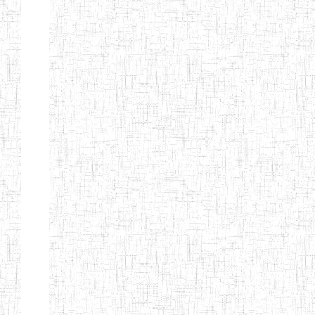
Nature
Arrondissement
Denomination
Création
Type
Natur
ENIEG DE
01/08/2000
ENIEG
Publi
MBALMAYO
ENIEG DE
11/07/2012
ENIEG
Publi
YOKADOUMA