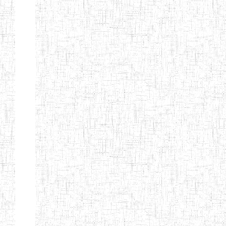
ENBIEG DE
01/01/1965
ENIEG
Publi
MAROUA
ENIEG DE
01/09/1997
ENIEG
Publi
KOUSSERI
ENIEG DE
31/08/2005
ENIEG
Publi
YAGOUA
ENIEG DE
01/09/1984
ENIEG
Publi
KAELE
ENIEG DE
01/07/2000
ENIEG
Publi
MORA
ENIEG DE
24/09/1997
ENIEG
Publi
MOKOLO