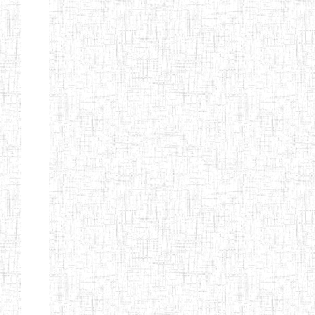
ENIEG DE
01/01/1958
ENIEG
Publi
NKONGSAMBA
ENIEG DE
01/11/2001
ENIEG
Publi
YABASSI
ENBIEG
01/01/1975
ENIEG
Publi
D'EDEA
ENBIEG DE
25/08/1986
ENIEG
Publi
DOUALA
ENIET DE
05/11/1998
ENIET
Publi
DOUALA
ENIET DE
05/08/2010
ENIET
Publi