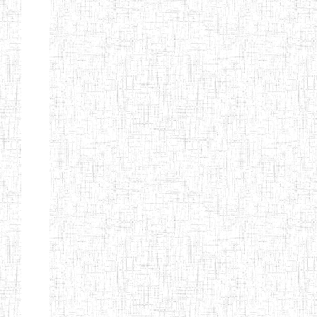
GAROUA
ENBIEG DE
01/01/1975
ENIEG
Publi
GAROUA
ENIEG DE
01/01/1995
ENIEG
Publi
PITOA
ENIEG DE
22/10/2002
ENIEG
Publi
TCHOLLIRE
ENIEG DE POLI
17/08/2012
ENIEG
Publi
ENIEG DE
10/09/2001
ENIEG
Publi
GUIDER