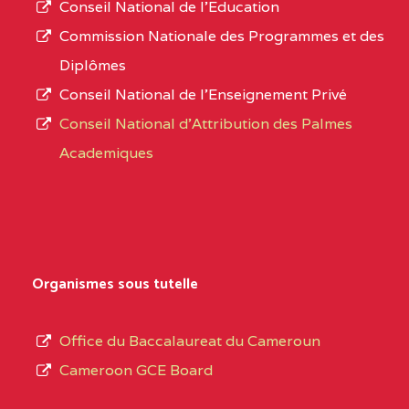
Conseil National de l’Education
CENTRE
COLLEGE PANAFRICAIN
5JK
numéro
Commission Nationale des Programmes et des
DE L'EXCELLENCE BP
d’immatriculation.
Diplômes
:4447 YAOUNDE
Conseil National de l’Enseignement Privé
L’offre
CENTRE
COLLEGE PRIVE
5JK
Conseil National d'Attribution des Palmes
d’éducation
CATHOLIQUE
Academiques
de
D'ENSEIGNEMENT
l’Enseignement
TECHNIQUE
Secondaire
INDUSTRIEL FEMININ
Général
MARIA GORETTI BP
au
Organismes sous tutelle
:1152 YAOUNDE
terme
des
CENTRE
COLLEGE PRIVE LAIC
5JK
Office du Baccalaureat du Cameroun
opérations
SAINT MICHEL
Cameroon GCE Board
d’immatriculation
ARCHANGE BP :10017