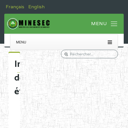
Français
English
MENU
Immatriculation
des
établissements
Etablissements