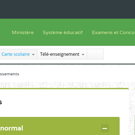
Ministère
Système éducatif
Examens et Conco
Sous sys
Le Ministre
Offre de formation
Inscriptions
Carte scolaire
Télé-enseignement
Sous sys
Le SEESEN
Progammes d'études
Liste des candidats
Inspection Générale des Services
Manuels scolaires
Résultats
lissements
Inspection Générale des Enseignements
Diplômes disponib
Administration Centrale
s
Services Déconcentrés
Organigramme
 normal