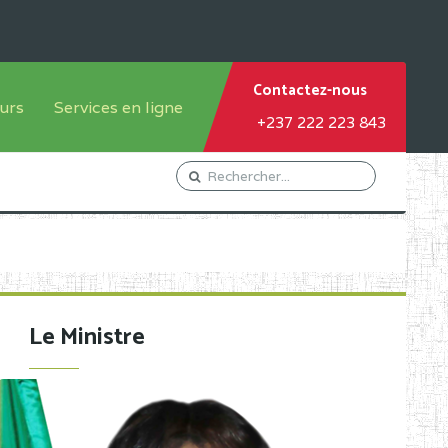
Contactez-nous
urs
Services en ligne
+237 222 223 843
tème francophone
Orientation Conseil
tème anglophone
Gestion du Personnel
Gestion du matricule des
élèves
les
Demande d'actes certificatifs
Le Ministre
Demande de subvention
Acceder au Mail pro