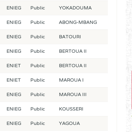
ENIEG
Public
YOKADOUMA
ENIEG
Public
ABONG-MBANG
ENIEG
Public
BATOURI
ENIEG
Public
BERTOUA II
ENIET
Public
BERTOUA II
ENIET
Public
MAROUA I
ENIEG
Public
MAROUA III
ENIEG
Public
KOUSSERI
ENIEG
Public
YAGOUA