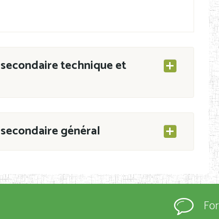
secondaire technique et
secondaire général
ESEC/CAB du 21 mars 2011 portant ouverture
s d’Enseignement Secondaire et Normal (RNE),
Fo
s régulièrement immatriculés et inscrits au