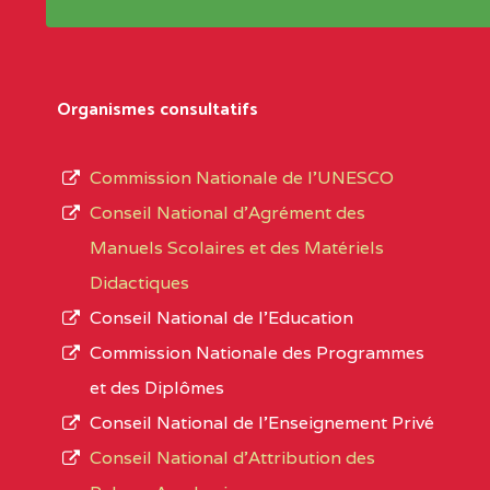
Répertoire sont publiées chaque année et po
Région
Les établissements sont listés par Région, D
Département
références des textes de création ou de tran
Organismes consultatifs
pour le secteur privé, l’ordre d’enseignemen
Arrondissement
autorisé et le numéro d’immatriculation.
Commission Nationale de l’UNESCO
Noms
Conseil National d’Agrément des
L’offre d’éducation de
l’Enseignement Secon
Localité
Manuels Scolaires et des Matériels
d’immatriculation du mois de septembre 2020
Didactiques
suit :
Conseil National de l’Education
Région
Noms
1950 établissements publics
fonctionnels
Commission Nationale des Programmes
895 CES dont 86 Bilingues
et des Diplômes
ADAMAOUA
INSTITUT POLYVALENT BIL
1055 Lycées dont 351 Bilingues
Conseil National de l’Enseignement Privé
PINTADES BP :
72 établissements avec section bilingue 
Conseil National d'Attribution des
ADAMAOUA
COLLEGE PRIVE LAIC POLY