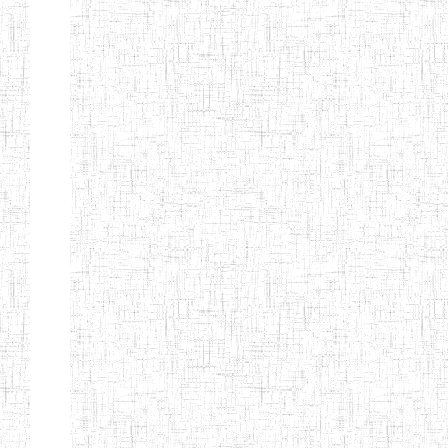
d'enseignement
normal
ENI
Chercher:
Effacer les filtres
Denomination
Type