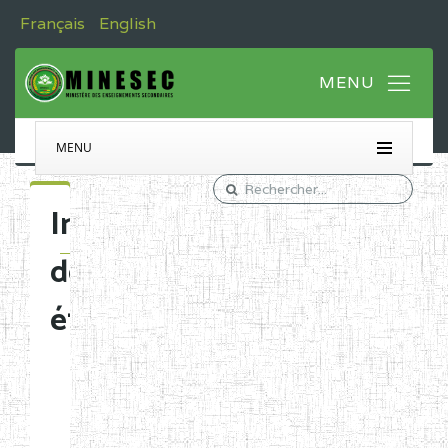
Français
English
MENU
Immatriculation
des
établissements
Etablissements