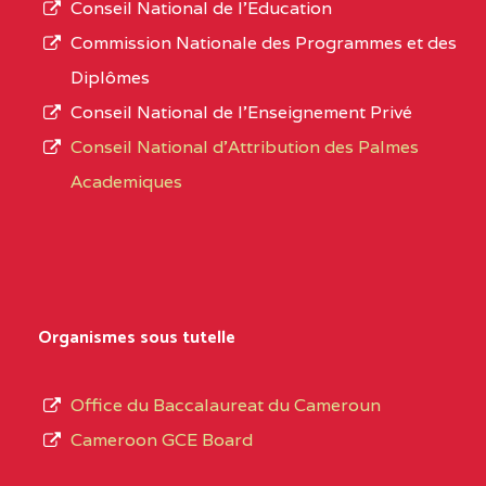
Conseil National de l’Education
CENTRE
COLLEGE PANAFRICAIN
5JK
numéro
Commission Nationale des Programmes et des
DE L'EXCELLENCE BP
d’immatriculation.
Diplômes
:4447 YAOUNDE
Conseil National de l’Enseignement Privé
L’offre
CENTRE
COLLEGE PRIVE
5JK
Conseil National d'Attribution des Palmes
d’éducation
CATHOLIQUE
Academiques
de
D'ENSEIGNEMENT
l’Enseignement
TECHNIQUE
Secondaire
INDUSTRIEL FEMININ
Général
MARIA GORETTI BP
au
Organismes sous tutelle
:1152 YAOUNDE
terme
des
CENTRE
COLLEGE PRIVE LAIC
5JK
Office du Baccalaureat du Cameroun
opérations
SAINT MICHEL
Cameroon GCE Board
d’immatriculation
ARCHANGE BP :10017