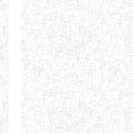
Nature
Arrondissement
Denomination
Création
Type
Natur
ENIEG DE
01/08/2000
ENIEG
Publi
MBALMAYO
ENIEG DE
11/07/2012
ENIEG
Publi
YOKADOUMA