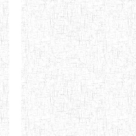
ENIEG DE
01/01/1958
ENIEG
Publi
NKONGSAMBA
ENIEG DE
01/11/2001
ENIEG
Publi
YABASSI
ENBIEG
01/01/1975
ENIEG
Publi
D'EDEA
ENBIEG DE
25/08/1986
ENIEG
Publi
DOUALA
ENIET DE
05/11/1998
ENIET
Publi
DOUALA
ENIET DE
05/08/2010
ENIET
Publi