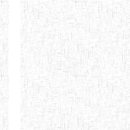
GTTC
17/07/2001
ENIEG
Publi
FUNDONG
Page 11 sur 13 Total: 307
Afficher
Début
Préc.
4
5
6
7
8
9
13
Suivant
Fin
Etablissements
d'enseignement