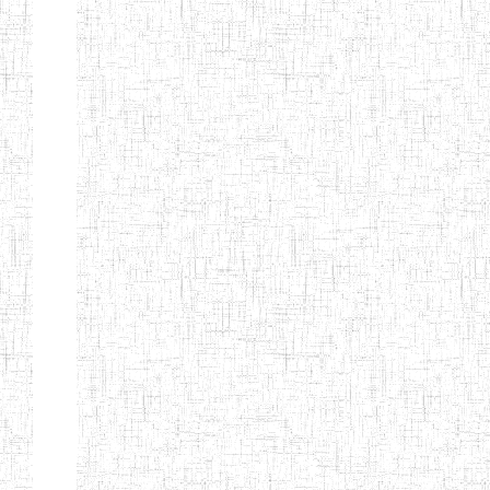
ENBIEG DE
01/01/1965
ENIEG
Publi
MAROUA
ENIEG DE
01/09/1997
ENIEG
Publi
KOUSSERI
ENIEG DE
31/08/2005
ENIEG
Publi
YAGOUA
ENIEG DE
01/09/1984
ENIEG
Publi
KAELE
ENIEG DE
01/07/2000
ENIEG
Publi
MORA
ENIEG DE
24/09/1997
ENIEG
Publi
MOKOLO