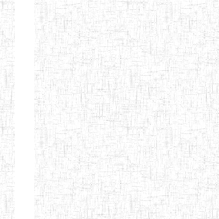
ENIEG
10/07/1983
ENIEG
Publi
D'ABONG
MBANG
ENIEG DE
12/06/2001
ENIEG
Publi
BATOURI
ENBIEG DE
01/08/2001
ENIEG
Publi
BERTOUA
ENIET DE
01/08/2012
ENIET
Publi
BERTOUA
ENIET DE
13/08/2013
ENIET
Publi
MAROUA