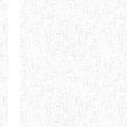
GAROUA
ENBIEG DE
01/01/1975
ENIEG
Publi
GAROUA
ENIEG DE
01/01/1995
ENIEG
Publi
PITOA
ENIEG DE
22/10/2002
ENIEG
Publi
TCHOLLIRE
ENIEG DE POLI
17/08/2012
ENIEG
Publi
ENIEG DE
10/09/2001
ENIEG
Publi
GUIDER