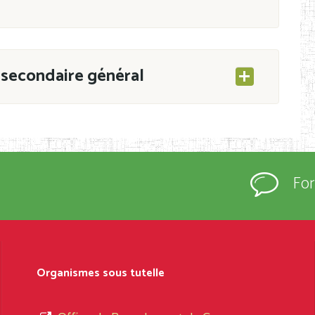
secondaire général
ESEC/CAB du 21 mars 2011 portant ouverture
s d’Enseignement Secondaire et Normal (RNE),
Fo
s régulièrement immatriculés et inscrits au
rtées à la connaissance du grand public.
épartement et Arrondissement ; suivent les
sformation et d’ouverture, le nom du fondateur
Organismes sous tutelle
t, le sous-système, le type d’enseignement