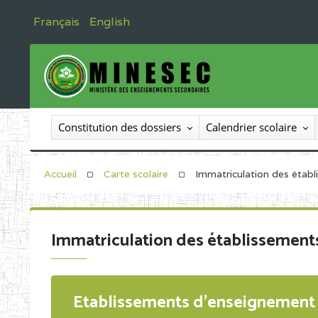
Français
English
Constitution des dossiers
Calendrier scolaire
Accueil
Carte scolaire
Immatriculation des étab
Immatriculation des établissement
Etablissements d'enseignement