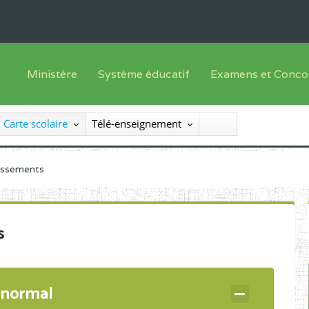
Ministère
Système éducatif
Examens et Conco
Sous sys
Le Ministre
Offre de formation
Inscriptions
Carte scolaire
Télé-enseignement
Sous sys
Le SEESEN
Progammes d'études
Liste des candidats
Inspection Générale des Services
Manuels scolaires
Résultats
lissements
Inspection Générale des Enseignements
Diplômes disponib
Administration Centrale
s
Services Déconcentrés
Organigramme
 normal