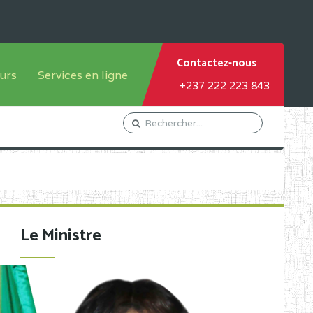
Contactez-nous
urs
Services en ligne
+237 222 223 843
tème francophone
Orientation Conseil
tème anglophone
Gestion du Personnel
Gestion du matricule des
élèves
les
Demande d'actes certificatifs
Le Ministre
Demande de subvention
Acceder au Mail pro