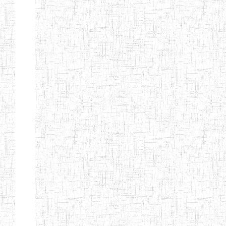
d'enseignement
normal
ENI
Chercher:
Effacer les filtres
Denomination
Type