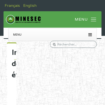
Français
English
MENU
Immatriculation
des
établissements
Etablissements