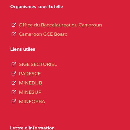
MARIA GORETTI BP
au
Organismes sous tutelle
:1152 YAOUNDE
terme
des
CENTRE
COLLEGE PRIVE LAIC
5JK
Office du Baccalaureat du Cameroun
opérations
SAINT MICHEL
Cameroon GCE Board
d’immatriculation
ARCHANGE BP :10017
du
Liens utiles
YAOUNDE
mois
SIGE SECTORIEL
CENTRE
COMPLEXE SCOLAIRE
5JK
de
PADESCE
AKOA BP :13029
septembre
MINEDUB
YAOUNDE
2020
MINESUP
compte
CENTRE
COMPLEXE SCOLAIRE
5JK
MINFOPRA
3408
BILINGUE SAINT
structures
GERMAIN BP :12671
réparties
Lettre d'information
YAOUNDE