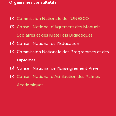
D'ENSEIGNEMENT
Organismes consultatifs
type
GENERAL ET
d’enseignement
PROFESSIONNEL
Commission Nationale de l’UNESCO
autorisé
(CEGEP) STE FOI BP
Conseil National d’Agrément des Manuels
et
:4740 YAOUNDE
Scolaires et des Matériels Didactiques
le
Conseil National de l’Education
CENTRE
COLLEGE PANAFRICAIN
5JK
numéro
Commission Nationale des Programmes et des
DE L'EXCELLENCE BP
d’immatriculation.
Diplômes
:4447 YAOUNDE
Conseil National de l’Enseignement Privé
L’offre
CENTRE
COLLEGE PRIVE
5JK
Conseil National d'Attribution des Palmes
d’éducation
CATHOLIQUE
Academiques
de
D'ENSEIGNEMENT
l’Enseignement
TECHNIQUE
Secondaire
INDUSTRIEL FEMININ
Général