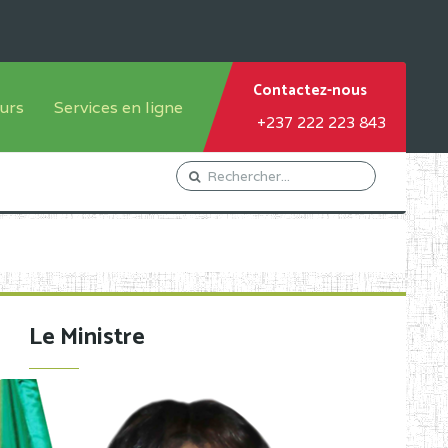
Contactez-nous
urs
Services en ligne
+237 222 223 843
tème francophone
Orientation Conseil
tème anglophone
Gestion du Personnel
Gestion du matricule des
élèves
les
Demande d'actes certificatifs
Le Ministre
Demande de subvention
Acceder au Mail pro