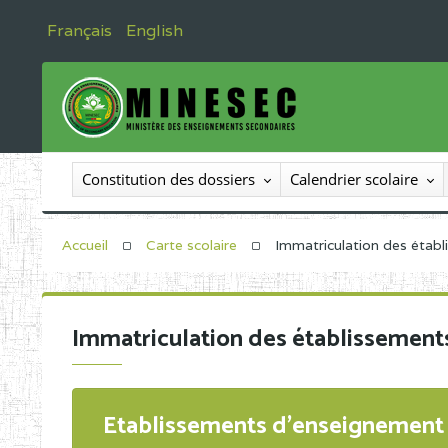
Français
English
Constitution des dossiers
Calendrier scolaire
Accueil
Carte scolaire
Immatriculation des étab
Immatriculation des établissement
Etablissements d'enseignement