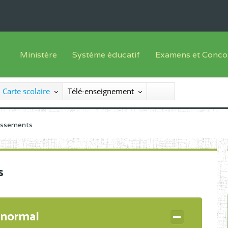
Ministère
Système éducatif
Examens et Conco
Sous sys
Le Ministre
Offre de formation
Inscriptions
Carte scolaire
Télé-enseignement
Sous sys
Le SEESEN
Progammes d'études
Liste des candidats
Inspection Générale des Services
Manuels scolaires
Résultats
lissements
Inspection Générale des Enseignements
Diplômes disponib
Administration Centrale
s
Services Déconcentrés
Organigramme
 normal