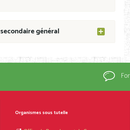
secondaire général
ESEC/CAB du 21 mars 2011 portant ouverture
s d’Enseignement Secondaire et Normal (RNE),
Fo
s régulièrement immatriculés et inscrits au
rtées à la connaissance du grand public.
épartement et Arrondissement ; suivent les
sformation et d’ouverture, le nom du fondateur
Organismes sous tutelle
t, le sous-système, le type d’enseignement