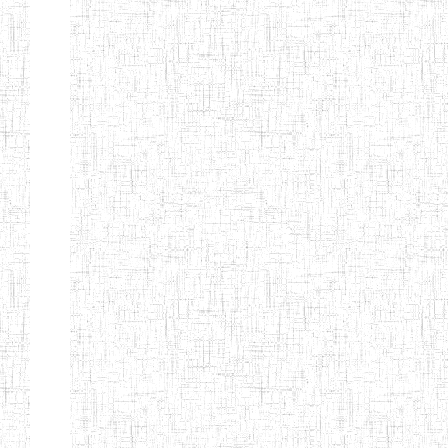
d'enseignement
normal
ENI
Chercher:
Effacer les filtres
Denomination
Type