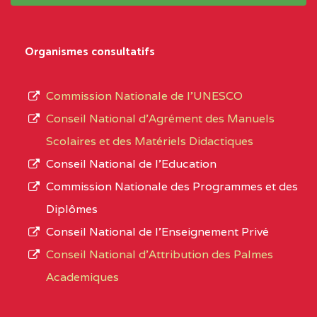
système,
CENTRE
COLLEGE
5JK
le
D'ENSEIGNEMENT
Organismes consultatifs
type
GENERAL ET
d’enseignement
PROFESSIONNEL
Commission Nationale de l’UNESCO
autorisé
(CEGEP) STE FOI BP
Conseil National d’Agrément des Manuels
et
:4740 YAOUNDE
Scolaires et des Matériels Didactiques
le
Conseil National de l’Education
CENTRE
COLLEGE PANAFRICAIN
5JK
numéro
Commission Nationale des Programmes et des
DE L'EXCELLENCE BP
d’immatriculation.
Diplômes
:4447 YAOUNDE
Conseil National de l’Enseignement Privé
L’offre
CENTRE
COLLEGE PRIVE
5JK
Conseil National d'Attribution des Palmes
d’éducation
CATHOLIQUE
Academiques
de
D'ENSEIGNEMENT
l’Enseignement