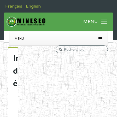
Français
English
MENU
Immatriculation
des
établissements
Etablissements