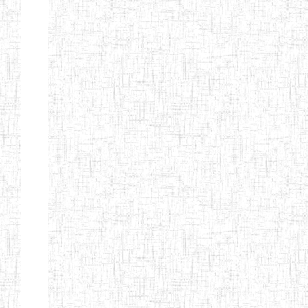
Etablissements
d'enseignement
secondaire
technique
et
professionnel
ESTP
Etablissements
d'enseignement